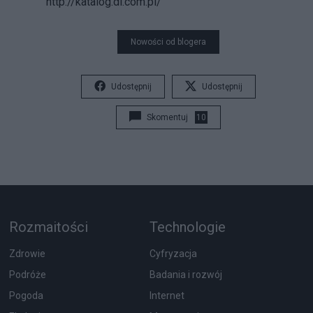
http://katalog.di.com.pl/
Nowości od blogera
Udostępnij
Udostępnij
Skomentuj
10
Rozmaitości
Technologie
Zdrowie
Cyfryzacja
Podróże
Badania i rozwój
Pogoda
Internet