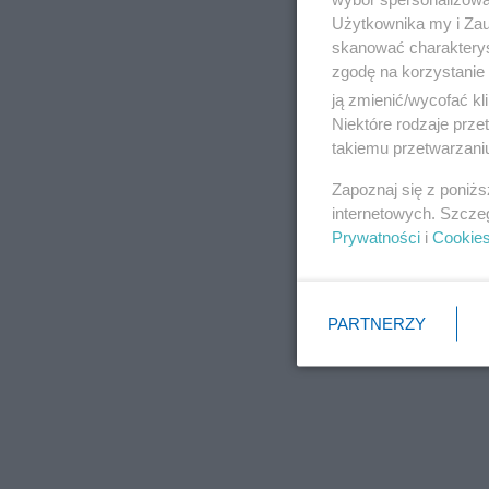
Użytkownika my i Zau
skanować charakterys
zgodę na korzystanie 
ją zmienić/wycofać kl
Niektóre rodzaje prz
takiemu przetwarzaniu
Zapoznaj się z poniż
internetowych. Szcze
Prywatności
i
Cookie
PARTNERZY