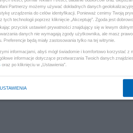
fani Partnerzy możemy używać dokładnych danych geolokalizacyjn
tykę urządzenia do celów identyfikacji. Ponieważ cenimy Twoją pry
z tych technologii poprzez kliknięcie „Akceptuję”. Zgoda jest dobro
ikając przycisk ustawień prywatności znajdujący się w lewym dolny
etwarzania danych nie wymagają zgody użytkownika, ale masz prawo 
. Preferencje będą miały zastosowania tylko na tej witrynie.
szymi informacjami, abyś mógł świadomie i komfortowo korzystać z
gółowe informacje dotyczące przetwarzania Twoich danych znajdzi
s
oraz po kliknięciu w „Ustawienia”.
USTAWIENIA