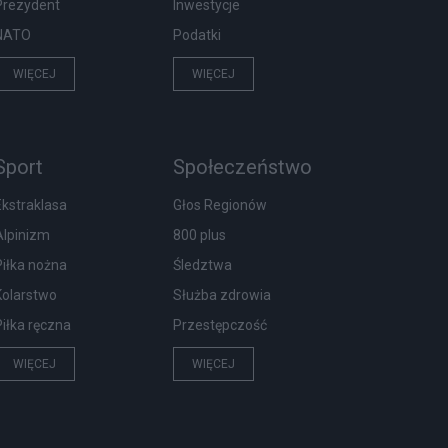
Prezydent
Inwestycje
NATO
Podatki
WIĘCEJ
WIĘCEJ
Sport
Społeczeństwo
Ekstraklasa
Głos Regionów
Alpinizm
800 plus
Piłka nożna
Śledztwa
Kolarstwo
Służba zdrowia
Piłka ręczna
Przestępczość
WIĘCEJ
WIĘCEJ