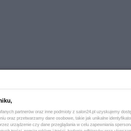
niku,
fanych partnerów oraz inne podmioty z salon24.pl uzyskujemy dost
niu oraz przetwarzamy dane osobowe, takie jak unikalne identyfikat
przez urządzenie czy dane przeglądania w celu zapewniania sperson
ych treści, pomiar reklam i treści, badanie odbiorców oraz ulepszan