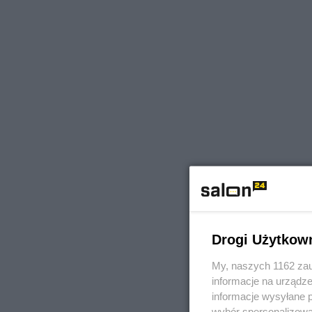
Drogi Użytkow
My, naszych 1162 zau
informacje na urządze
informacje wysyłane 
wybór spersonalizowan