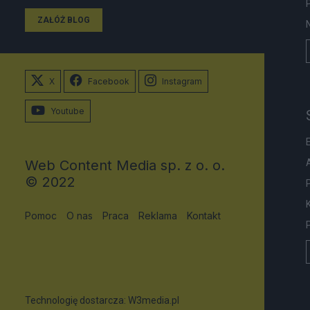
ZAŁÓŻ BLOG
X
Facebook
Instagram
Youtube
Web Content Media sp. z o. o.
© 2022
Pomoc
O nas
Praca
Reklama
Kontakt
Technologię dostarcza:
W3media.pl