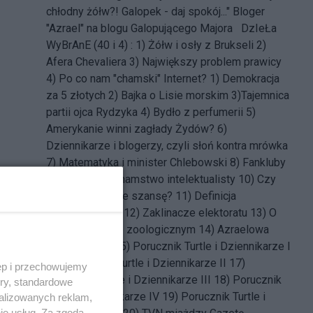
chłodny żółw?! Galopek - daj spokój..." Bloger
"Azrael" na blogu Galopującego Majora DzIeŁa
WyBrAnE (40 i 4) : 1)
Żółw i osły z Brukseli
2)
Afera Chevaliera
3)
Największy problem prawicy
4)
Po co nam "chamski" Internet?
1)
Demokracja
za 5 złotych
2)
Bajka o Lisie morskim
3)
Tajemnica
partii ojca Rydzyka
4)
Bydło z perfumerii
5)
Amerykanie winni zagłady Żydów?
6)
Dziennikarze i blogerzy, czyli słoń kontra mrówka
7)
Matematyka i minister Chlebowski
8)
Fankluby
polityczne
9)
Chamstwo intelektualisty
10)
Czy
Tusk ma jeszcze szansę?
11)
Definicja
wykształciucha
12)
Zaklinacze elektoratu
13)
O
dziennikarstwie zoologicznym
14)
Azraelowa
megalomania
15)
Porucznik Turtle i Dziennikarze I
16)
Porucznik Turtle i Dziennikarze II
17)
ęp i przechowujemy
Porucznik Turtle i Dziennikarze III
18)
Porucznik
ory, standardowe
Turtle i Dziennikarze IV
19)
Porucznik Turtle i
alizowanych reklam,
ie usług. Za zgodą