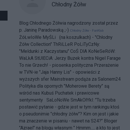
Chłodny Żółw
Blog Chłodnego Żółwia nagrodzony został przez
p. Janinę Paradowską ;-)
Chłodny Żółw - FanKlub
ŻóŁwIoWe MyŚLi (na koszulkach) - "Chłodny
Żółw Collection"
ThRiLLeR PoLiTyCzNy:
"Meldunki z Kaczystanu"
CoŚ DlA KoNeSeRóW:
WaLkA StUlECiA: Jerzy Buzek kontra Nigel Farage
To nie Grzech! - piosenka polityczna
Przerażenie
w TVN-ie
"Jaja Hanny Lis" - opowieści z
wyższych sfer
Mainstream podąża za Salonem24
Polityka dla opornych
"Moherowe Berety" są
wśród nas
Kubuś Puchatek i prawicowe
sentymenty
SaLoNoWe SmAkOłYkI: "Tu trzeba
postawić pytanie - gdzie jest w tym rankingu ktoś
o pseudonimie "chłodny żółw"? Kim on jest i jakie
ma znaczenie w pisaniu - nawet na S24?" Bloger
"Azrael" na blogu własnym " Hmmm..... a kto to jest