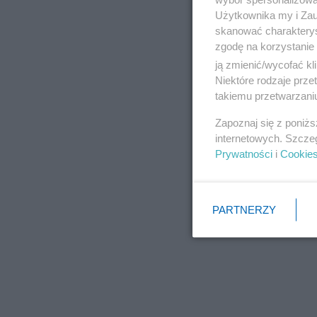
Użytkownika my i Zau
skanować charakterys
zgodę na korzystanie 
ją zmienić/wycofać kl
Niektóre rodzaje prz
takiemu przetwarzaniu
Zapoznaj się z poniż
internetowych. Szcze
Prywatności
i
Cookie
PARTNERZY