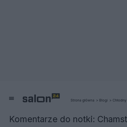
Strona główna
Blogi
Chłodny
Komentarze do notki:
Chamstw