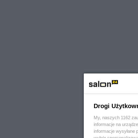
Drogi Użytkow
My, naszych 1162 zau
informacje na urządze
informacje wysyłane 
wybór spersonalizowan