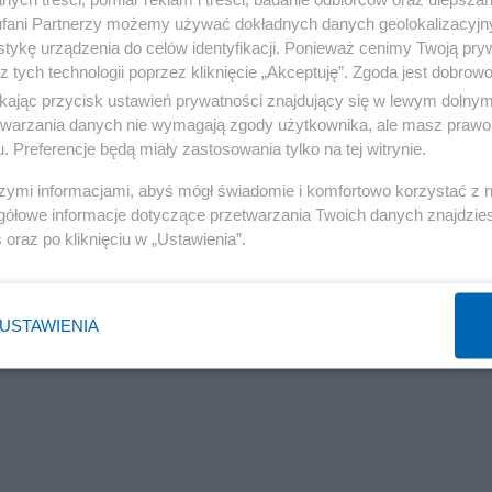
fani Partnerzy możemy używać dokładnych danych geolokalizacyjn
tykę urządzenia do celów identyfikacji. Ponieważ cenimy Twoją pry
z tych technologii poprzez kliknięcie „Akceptuję”. Zgoda jest dobro
ikając przycisk ustawień prywatności znajdujący się w lewym dolny
etwarzania danych nie wymagają zgody użytkownika, ale masz prawo 
. Preferencje będą miały zastosowania tylko na tej witrynie.
szymi informacjami, abyś mógł świadomie i komfortowo korzystać z
gółowe informacje dotyczące przetwarzania Twoich danych znajdzi
s
oraz po kliknięciu w „Ustawienia”.
USTAWIENIA