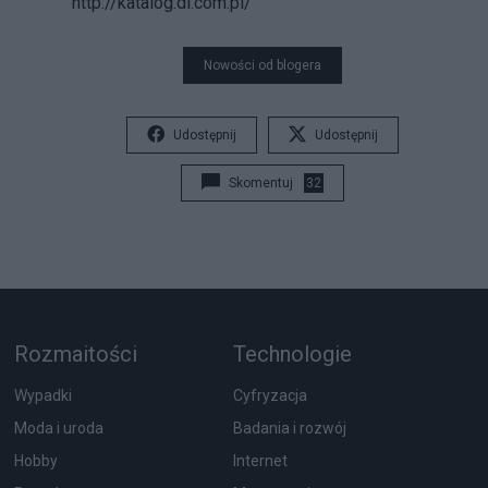
http://katalog.di.com.pl/
Nowości od blogera
Udostępnij
Udostępnij
Skomentuj
32
Rozmaitości
Technologie
Wypadki
Cyfryzacja
Moda i uroda
Badania i rozwój
Hobby
Internet