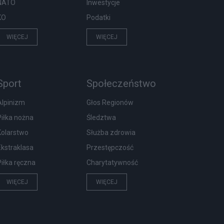
NATO
Inwestycje
KO
Podatki
WIĘCEJ
WIĘCEJ
Sport
Społeczeństwo
Alpinizm
Głos Regionów
Piłka nożna
Śledztwa
Kolarstwo
Służba zdrowia
Ekstraklasa
Przestępczość
Piłka ręczna
Charytatywność
WIĘCEJ
WIĘCEJ