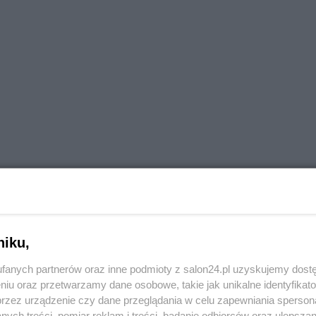
niku,
fanych partnerów oraz inne podmioty z salon24.pl uzyskujemy dost
niu oraz przetwarzamy dane osobowe, takie jak unikalne identyfikat
przez urządzenie czy dane przeglądania w celu zapewniania sperson
ych treści, pomiar reklam i treści, badanie odbiorców oraz ulepszan