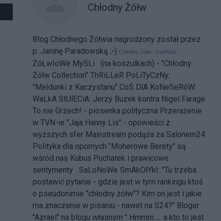
Chłodny Żółw
Blog Chłodnego Żółwia nagrodzony został przez
p. Janinę Paradowską ;-)
Chłodny Żółw - FanKlub
ŻóŁwIoWe MyŚLi (na koszulkach) - "Chłodny
Żółw Collection"
ThRiLLeR PoLiTyCzNy:
"Meldunki z Kaczystanu"
CoŚ DlA KoNeSeRóW:
WaLkA StUlECiA: Jerzy Buzek kontra Nigel Farage
To nie Grzech! - piosenka polityczna
Przerażenie
w TVN-ie
"Jaja Hanny Lis" - opowieści z
wyższych sfer
Mainstream podąża za Salonem24
Polityka dla opornych
"Moherowe Berety" są
wśród nas
Kubuś Puchatek i prawicowe
sentymenty
SaLoNoWe SmAkOłYkI: "Tu trzeba
postawić pytanie - gdzie jest w tym rankingu ktoś
o pseudonimie "chłodny żółw"? Kim on jest i jakie
ma znaczenie w pisaniu - nawet na S24?" Bloger
"Azrael" na blogu własnym " Hmmm..... a kto to jest