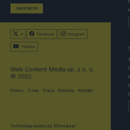
ZAŁÓŻ BLOG
X
Facebook
Instagram
Youtube
Web Content Media sp. z o. o.
© 2022
Pomoc
O nas
Praca
Reklama
Kontakt
Technologię dostarcza:
W3media.pl