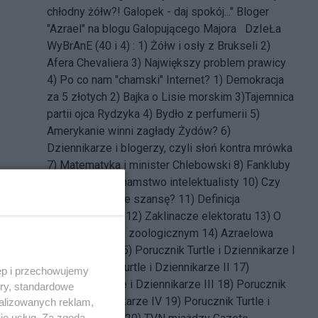
chłodny żółw?! Galopek - daj spokój..." Bloger
"Azrael" na blogu Galopującego Majora DzIeŁa
WyBrAnE (40 i 4) : 1)
Żółw i osły z Brukseli
2)
Afera Chevaliera
3)
Największy problem prawicy
4)
Po co nam "chamski" Internet?
1)
Demokracja
za 5 złotych
2)
Bajka o Lisie morskim
3)
Tajemnica
partii ojca Rydzyka
4)
Bydło z perfumerii
5)
Amerykanie winni zagłady Żydów?
6)
Dziennikarze i blogerzy, czyli słoń kontra mrówka
7)
Matematyka i minister Chlebowski
8)
Fankluby
polityczne
9)
Chamstwo intelektualisty
10)
Czy
Tusk ma jeszcze szansę?
11)
Definicja
wykształciucha
12)
Zaklinacze elektoratu
13)
O
dziennikarstwie zoologicznym
14)
Azraelowa
megalomania
15)
Porucznik Turtle i Dziennikarze I
16)
Porucznik Turtle i Dziennikarze II
17)
ęp i przechowujemy
Porucznik Turtle i Dziennikarze III
18)
Porucznik
ory, standardowe
Turtle i Dziennikarze IV
19)
Porucznik Turtle i
alizowanych reklam,
ie usług. Za zgodą