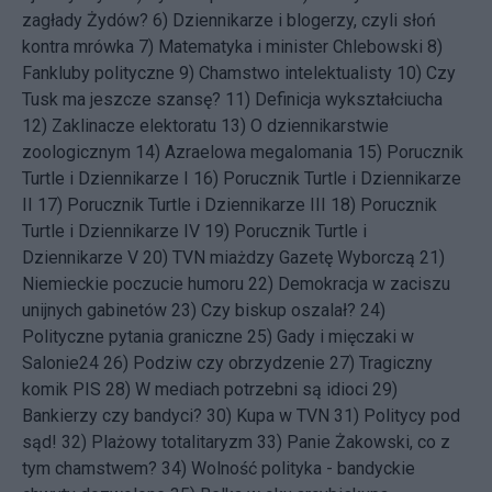
zagłady Żydów?
6)
Dziennikarze i blogerzy, czyli słoń
kontra mrówka
7)
Matematyka i minister Chlebowski
8)
Fankluby polityczne
9)
Chamstwo intelektualisty
10)
Czy
Tusk ma jeszcze szansę?
11)
Definicja wykształciucha
12)
Zaklinacze elektoratu
13)
O dziennikarstwie
zoologicznym
14)
Azraelowa megalomania
15)
Porucznik
Turtle i Dziennikarze I
16)
Porucznik Turtle i Dziennikarze
II
17)
Porucznik Turtle i Dziennikarze III
18)
Porucznik
Turtle i Dziennikarze IV
19)
Porucznik Turtle i
Dziennikarze V
20)
TVN miażdzy Gazetę Wyborczą
21)
Niemieckie poczucie humoru
22)
Demokracja w zaciszu
unijnych gabinetów
23)
Czy biskup oszalał?
24)
Polityczne pytania graniczne
25)
Gady i mięczaki w
Salonie24
26)
Podziw czy obrzydzenie
27)
Tragiczny
komik PIS
28)
W mediach potrzebni są idioci
29)
Bankierzy czy bandyci?
30)
Kupa w TVN
31)
Politycy pod
sąd!
32)
Plażowy totalitaryzm
33)
Panie Żakowski, co z
tym chamstwem?
34)
Wolność polityka - bandyckie