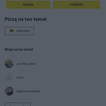
NAUKA
PODRÓŻE
Piszą na ten temat
Rafał Woś
Blogi na ten temat
Jan Filip Libicki
catrw
Zbigniew Kuźmiuk