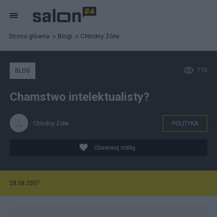
Strona główna
Blogi
Chłodny Żółw
770
BLOG
Chamstwo intelektualisty?
Chłodny Żółw
POLITYKA
Obserwuj notkę
28.08.2007