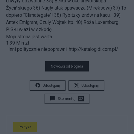
chwyty dozwolone
35)
Belka w oku arcybiskupa
Życińskiego
36)
Nagły atak spawacza (Mireksowi)
37)
To
dopiero "Climategate"!
38)
Rybitzky znów na kacu...
39)
Antek Emigrant, Czuły Wojtek itp.
40)
Róża Luxemburg
PiS-u włazi w szkodę
Moja strona jest warta
1,39 Mln zł
Inni politycznie niepoprawni:
http://katalog.di.com.pl/
Nowości od blogera
Udostępnij
Udostępnij
Skomentuj
32
Polityka