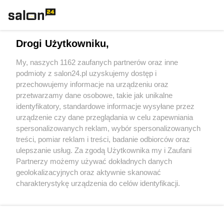
Technologie
Drogi Użytkowniku,
Sport
My, naszych 1162 zaufanych partnerów oraz inne
podmioty z salon24.pl uzyskujemy dostęp i
Społeczeństwo
przechowujemy informacje na urządzeniu oraz
przetwarzamy dane osobowe, takie jak unikalne
Kultura
identyfikatory, standardowe informacje wysyłane przez
urządzenie czy dane przeglądania w celu zapewniania
spersonalizowanych reklam, wybór spersonalizowanych
treści, pomiar reklam i treści, badanie odbiorców oraz
ulepszanie usług. Za zgodą Użytkownika my i Zaufani
X
Facebook
Instagram
Youtube
Partnerzy możemy używać dokładnych danych
geolokalizacyjnych oraz aktywnie skanować
charakterystykę urządzenia do celów identyfikacji.
Web Content Media sp. z o. o. © 2022
Ponieważ cenimy Twoją prywatność, prosimy o zgodę na
korzystanie z tych technologii poprzez kliknięcie
„Akceptuję”. Zgoda jest dobrowolna i zawsze możesz ją
Pomoc
O nas
Praca
Reklama
Kontakt