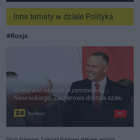
Inne tematy w dziale
Polityka
#
Rosja
Kreml wściekły po przemówieniu
Nawrockiego. Zacharowa dostała szału
Redakcja
451
Drugi Prigożyn. Zagroził Putinowi atakiem, miliony