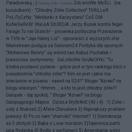
Paradowską ;-)
ŻóŁwIoWe MyŚLi (na
Chłodny Żółw - FanKlub
koszulkach) - "Chłodny Żółw Collection"
ThRiLLeR
PoLiTyCzNy:
"Meldunki z Kaczystanu"
CoŚ DlA
KoNeSeRóW:
WaLkA StUlECiA: Jerzy Buzek kontra Nigel
Farage
To nie Grzech! - piosenka polityczna
Przerażenie
w TVN-ie
"Jaja Hanny Lis" - opowieści z wyższych sfer
Mainstream podąża za Salonem24
Polityka dla opornych
"Moherowe Berety" są wśród nas
Kubuś Puchatek i
prawicowe sentymenty
SaLoNoWe SmAkOłYkI: "Tu
trzeba postawić pytanie - gdzie jest w tym rankingu ktoś o
pseudonimie "chłodny żółw"? Kim on jest i jakie ma
znaczenie w pisaniu - nawet na S24?" Bloger "Azrael" na
blogu własnym " Hmmm..... a kto to jest chłodny żółw?!
Galopek - daj spokój..." Bloger "Azrael" na blogu
Galopującego Majora DzIeŁa WyBrAnE (40 i 4) : 1)
Żółw i
osły z Brukseli
2)
Afera Chevaliera
3)
Największy problem
prawicy
4)
Po co nam "chamski" Internet?
1)
Demokracja
za 5 złotych
2)
Bajka o Lisie morskim
3)
Tajemnica partii
ojca Rydzyka
4)
Bydło z perfumerii
5)
Amerykanie winni