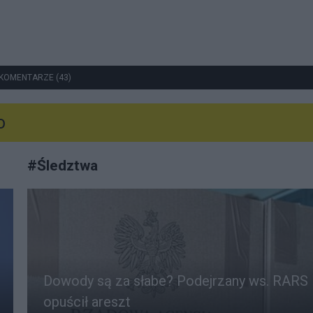
KOMENTARZE (43)
o
#
Śledztwa
Dowody są za słabe? Podejrzany ws. RARS
opuścił areszt