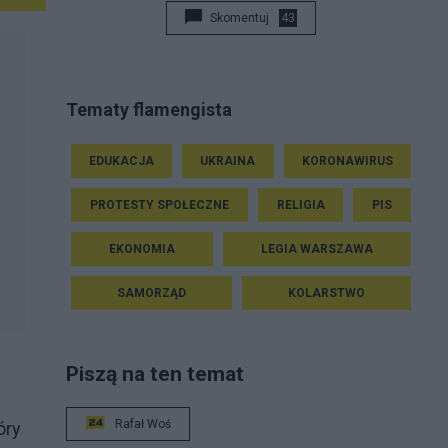
Skomentuj
43
Tematy flamengista
EDUKACJA
UKRAINA
KORONAWIRUS
PROTESTY SPOŁECZNE
RELIGIA
PIS
EKONOMIA
LEGIA WARSZAWA
SAMORZĄD
KOLARSTWO
Piszą na ten temat
Rafał Woś
óry