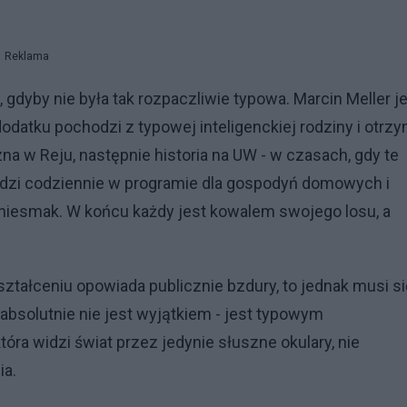
Reklama
gdyby nie była tak rozpaczliwie typowa. Marcin Meller j
odatku pochodzi z typowej inteligenckiej rodziny i otrzy
a w Reju, następnie historia na UW - w czasach, gdy te
siedzi codziennie w programie dla gospodyń domowych i
i niesmak. W końcu każdy jest kowalem swojego losu, a
ztałceniu opowiada publicznie bzdury, to jednak musi si
 absolutnie nie jest wyjątkiem - jest typowym
tóra widzi świat przez jedynie słuszne okulary, nie
ia.