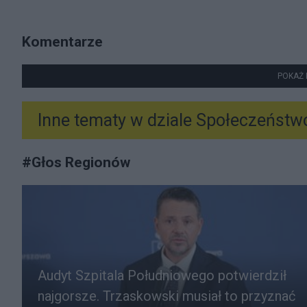
Komentarze
POKAŻ 
Inne tematy w dziale
Społeczeństw
#
Głos Regionów
Audyt Szpitala Południowego potwierdził
najgorsze. Trzaskowski musiał to przyznać