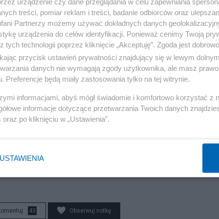
przez urządzenie czy dane przeglądania w celu zapewniania sperson
ych treści, pomiar reklam i treści, badanie odbiorców oraz ulepszan
la samych uczelni borykających się z konsekwencjami ni
fani Partnerzy możemy używać dokładnych danych geolokalizacyjn
j.
tykę urządzenia do celów identyfikacji. Ponieważ cenimy Twoją pry
z tych technologii poprzez kliknięcie „Akceptuję”. Zgoda jest dobro
tych przepisów na parę lat z ław sejmowych, ale i studi
ikając przycisk ustawień prywatności znajdujący się w lewym dolny
etwarzania danych nie wymagają zgody użytkownika, ale masz prawo 
o by nam podał telewizyjną kawę na śniadanie? Tak, to
. Preferencje będą miały zastosowania tylko na tej witrynie.
daktora Mellera.
szymi informacjami, abyś mógł świadomie i komfortowo korzystać z
gółowe informacje dotyczące przetwarzania Twoich danych znajdzi
imy w samochodzie podczas wycieczek po polskiej
s
oraz po kliknięciu w „Ustawienia”.
USTAWIENIA
komentuj
43
Obserwuj notkę