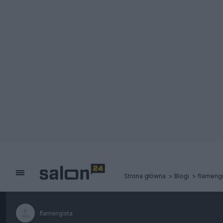
Strona główna
Blogi
flamengi
flamengista