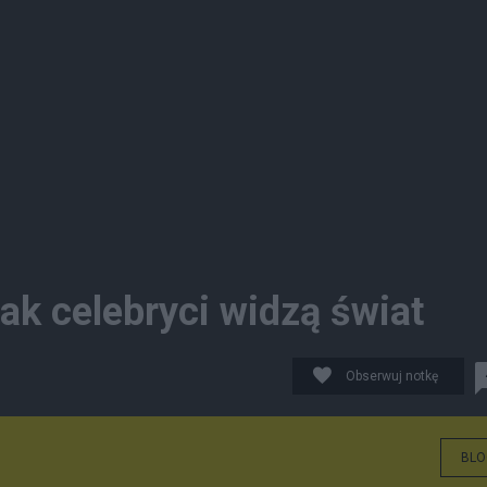
jak celebryci widzą świat
Obserwuj notkę
BLO