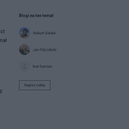
Blogi na ten temat
est
Siukum Balala
mał
Jan Filip Libicki
brat Damian
Napisz notkę
ę