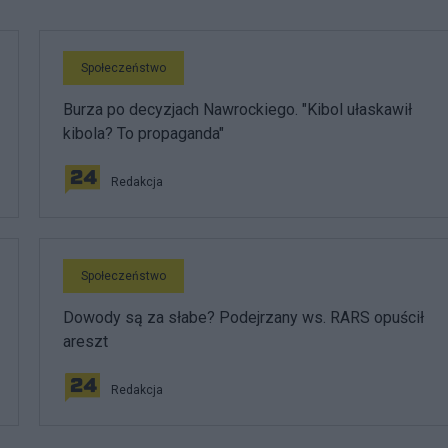
Społeczeństwo
Burza po decyzjach Nawrockiego. "Kibol ułaskawił
kibola? To propaganda"
Redakcja
Społeczeństwo
Dowody są za słabe? Podejrzany ws. RARS opuścił
areszt
Redakcja