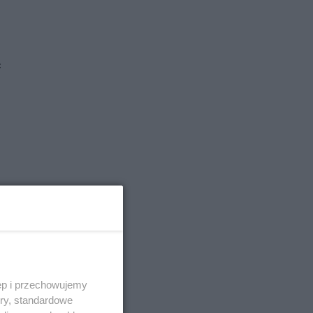
ć
ęp i przechowujemy
o
ory, standardowe