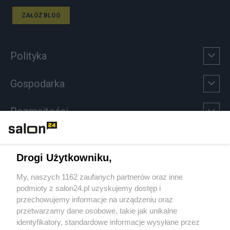
ZAŁÓŻ BLOG
Polityka
Gospodarka
Rozmaitości
Technologie
Drogi Użytkowniku,
Sport
My, naszych 1162 zaufanych partnerów oraz inne
podmioty z salon24.pl uzyskujemy dostęp i
Społeczeństwo
przechowujemy informacje na urządzeniu oraz
przetwarzamy dane osobowe, takie jak unikalne
Kultura
identyfikatory, standardowe informacje wysyłane przez