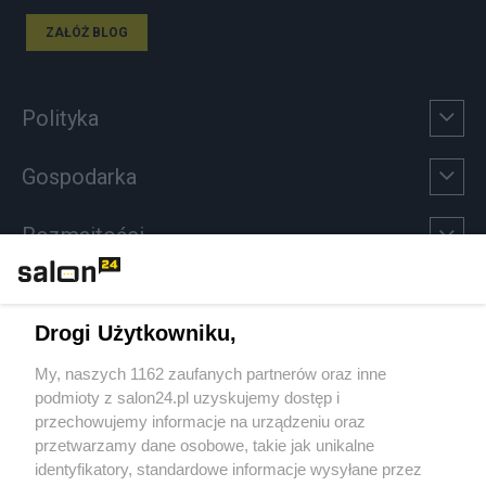
ZAŁÓŻ BLOG
Polityka
Gospodarka
Rozmaitości
Technologie
Drogi Użytkowniku,
Sport
My, naszych 1162 zaufanych partnerów oraz inne
podmioty z salon24.pl uzyskujemy dostęp i
Społeczeństwo
przechowujemy informacje na urządzeniu oraz
przetwarzamy dane osobowe, takie jak unikalne
Kultura
identyfikatory, standardowe informacje wysyłane przez