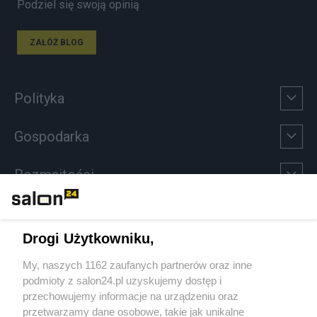
Podziel się swoją opinią
ZAŁÓŻ BLOG
Polityka
Gospodarka
Rozmaitości
Technologie
Drogi Użytkowniku,
Sport
My, naszych 1162 zaufanych partnerów oraz inne
podmioty z salon24.pl uzyskujemy dostęp i
Społeczeństwo
przechowujemy informacje na urządzeniu oraz
przetwarzamy dane osobowe, takie jak unikalne