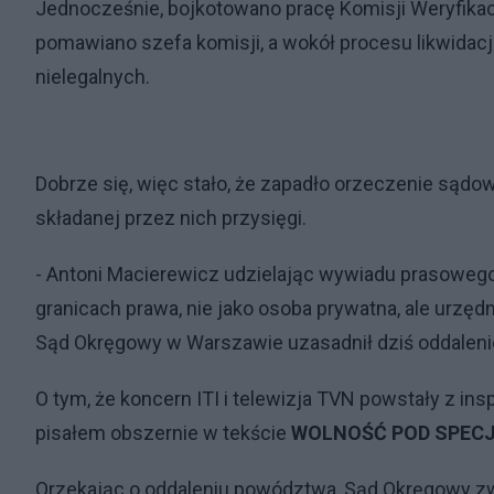
Jednocześnie, bojkotowano pracę Komisji Weryfikac
pomawiano szefa komisji, a wokół procesu likwidacj
nielegalnych.
Dobrze się, więc stało, że zapadło orzeczenie sądo
składanej przez nich przysięgi.
- Antoni Macierewicz udzielając wywiadu prasowego o
granicach prawa, nie jako osoba prywatna, ale urzęd
Sąd Okręgowy w Warszawie uzasadnił dziś oddalenie
O tym, że koncern ITI i telewizja TVN powstały z in
pisałem obszernie w tekście
WOLNOŚĆ POD SPEC
Orzekając o oddaleniu powództwa, Sąd Okręgowy zw