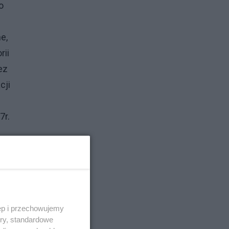
o
e,
rii
ez
cji
7r.
ęp i przechowujemy
ory, standardowe