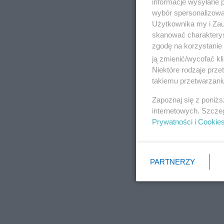
informacje wysyłane 
wybór spersonalizowan
Użytkownika my i Zau
skanować charakterys
zgodę na korzystanie 
ją zmienić/wycofać kl
Niektóre rodzaje prz
takiemu przetwarzaniu
Zapoznaj się z poniż
internetowych. Szcze
Prywatności
i
Cookie
PARTNERZY