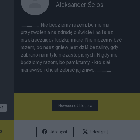
Aleksander Ścios
.................... Nie będziemy razem, bo nie ma
przyzwolenia na zdradę o świcie i na fałsz
przekraczający ludzką miarę. Nie możemy być
razem, bo nasz gniew jest dziś bezsilny, gdy
zabrano nam tylu niezastąpionych. Nigdy nie
będziemy razem, bo pamiętamy - kto siał
nienawiść i chciał zebrać jej żniwo. ...............
Nowości od blogera
47
G
Udostępnij
Udostępnij