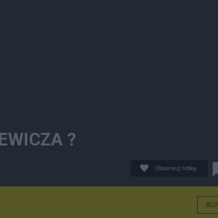
EWICZA ?
Obserwuj notkę
BLO