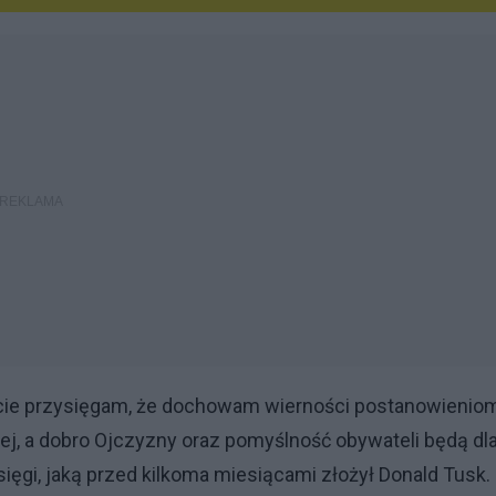
ście przysięgam, że dochowam wierności postanowienio
ej, a dobro Ojczyzny oraz pomyślność obywateli będą dl
ęgi, jaką przed kilkoma miesiącami złożył Donald Tusk.