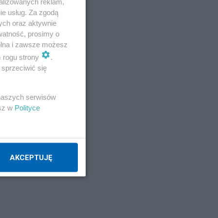
alizowanych reklam,
ie usług. Za zgodą
ych oraz aktywnie
watność, prosimy o
wolna i zawsze możesz
m rogu strony
.
sprzeciwić się
 naszych serwisów
esz w
Polityce
AKCEPTUJĘ