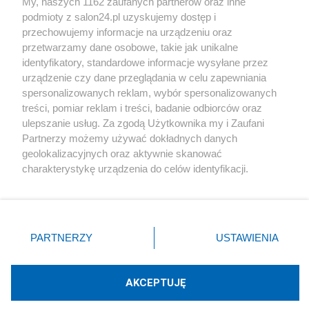
My, naszych 1162 zaufanych partnerów oraz inne
podmioty z salon24.pl uzyskujemy dostęp i
Społeczeństwo
przechowujemy informacje na urządzeniu oraz
przetwarzamy dane osobowe, takie jak unikalne
Kultura
identyfikatory, standardowe informacje wysyłane przez
urządzenie czy dane przeglądania w celu zapewniania
spersonalizowanych reklam, wybór spersonalizowanych
treści, pomiar reklam i treści, badanie odbiorców oraz
ulepszanie usług. Za zgodą Użytkownika my i Zaufani
X
Facebook
Instagram
Youtube
Partnerzy możemy używać dokładnych danych
geolokalizacyjnych oraz aktywnie skanować
charakterystykę urządzenia do celów identyfikacji.
Web Content Media sp. z o. o. © 2022
Ponieważ cenimy Twoją prywatność, prosimy o zgodę na
korzystanie z tych technologii poprzez kliknięcie
„Akceptuję”. Zgoda jest dobrowolna i zawsze możesz ją
Pomoc
O nas
Praca
Reklama
Kontakt
zmienić/wycofać klikając przycisk ustawień prywatności
PARTNERZY
USTAWIENIA
znajdujący się w lewym dolnym rogu strony
. Niektóre
rodzaje przetwarzania danych nie wymagają zgody
użytkownika, ale masz prawo sprzeciwić się takiemu
AKCEPTUJĘ
przetwarzaniu. Preferencje będą miały zastosowania tylko
Technologię dostarcza:
W3media.pl
na tej witrynie.