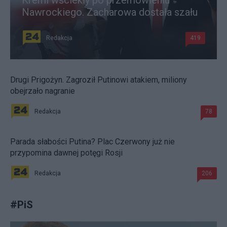
Kreml wściekły po przemówieniu
Nawrockiego. Zacharowa dostała szału
Redakcja
419
Drugi Prigożyn. Zagroził Putinowi atakiem, miliony
obejrzało nagranie
Redakcja
78
Parada słabości Putina? Plac Czerwony już nie
przypomina dawnej potęgi Rosji
Redakcja
206
#
PiS