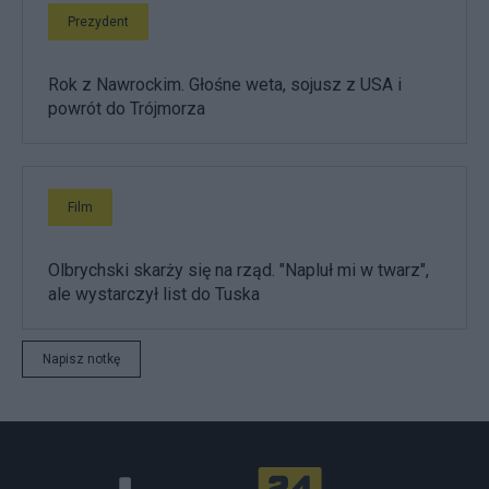
Prezydent
Rok z Nawrockim. Głośne weta, sojusz z USA i
powrót do Trójmorza
Film
Olbrychski skarży się na rząd. "Napluł mi w twarz",
ale wystarczył list do Tuska
Napisz notkę