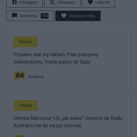
Udostępnij
Udostępnij
Lubię to!
Skomentuj
194
Obserwuj notkę
Polityka
Przełom stał się faktem. Plan pokojowy
zatwierdzony, Trump poleci do Gazy
Redakcja
Polityka
Umowa Mercosur–UE „jak walec” zmierza do finału.
Kontraktu nie da się już odwołać