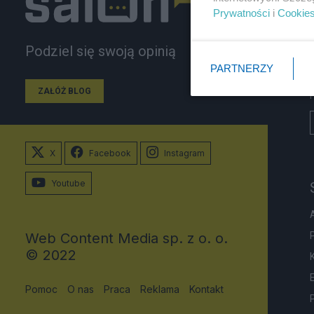
Prywatności
i
Cookie
Podziel się swoją opinią
PARTNERZY
ZAŁÓŻ BLOG
X
Facebook
Instagram
Youtube
Web Content Media sp. z o. o.
© 2022
Pomoc
O nas
Praca
Reklama
Kontakt