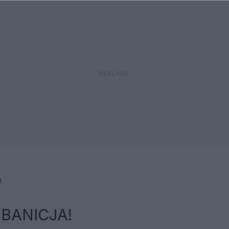
8
 BANICJA!