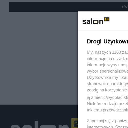
« W
Drogi Użytkow
My, naszych 1160 zau
informacje na urządze
informacje wysyłane 
wybór spersonalizowan
Użytkownika my i Zau
skanować charakterys
zgodę na korzystanie 
ją zmienić/wycofać kl
Niektóre rodzaje prz
takiemu przetwarzaniu
Zapoznaj się z poniż
internetowych. Szcze