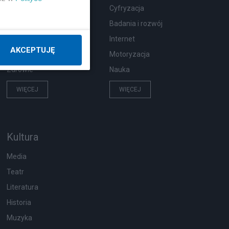
Moda i uroda
Cyfryzacja
Hobby
Badania i rozwój
Pogoda
Internet
AKCEPTUJĘ
Zwierzęta
Motoryzacja
Zdrowie
Nauka
WIĘCEJ
WIĘCEJ
Kultura
Media
Teatr
Literatura
Historia
Muzyka