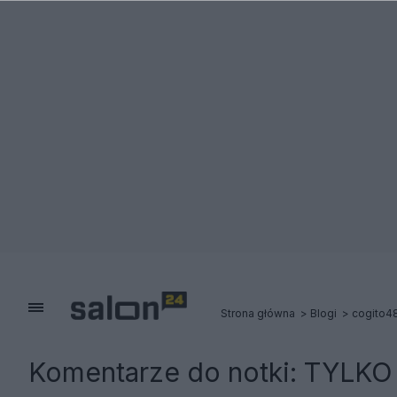
Strona główna
Blogi
cogito4
Komentarze do notki:
TYLKO