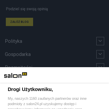
Podziel się swoją opinią
ZAŁÓŻ BLOG
Polityka
Gospodarka
Rozmaitości
Technologie
Drogi Użytkowniku,
Sport
My, naszych 1160 zaufanych partnerów oraz inne
podmioty z salon24.pl uzyskujemy dostęp i
Społeczeństwo