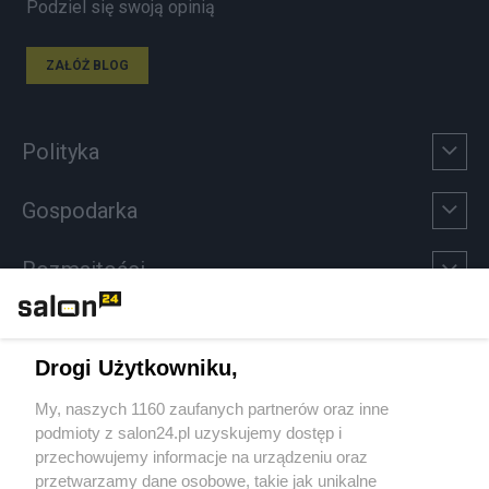
Podziel się swoją opinią
ZAŁÓŻ BLOG
Polityka
Gospodarka
Rozmaitości
Technologie
Drogi Użytkowniku,
Sport
My, naszych 1160 zaufanych partnerów oraz inne
podmioty z salon24.pl uzyskujemy dostęp i
Społeczeństwo
przechowujemy informacje na urządzeniu oraz
przetwarzamy dane osobowe, takie jak unikalne