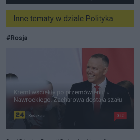
Inne tematy w dziale
Polityka
#
Rosja
Kreml wściekły po przemówieniu
Nawrockiego. Zacharowa dostała szału
Redakcja
322