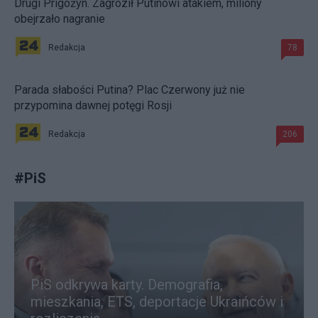
Drugi Prigożyn. Zagroził Putinowi atakiem, miliony
obejrzało nagranie
Redakcja
78
Parada słabości Putina? Plac Czerwony już nie
przypomina dawnej potęgi Rosji
Redakcja
206
#
PiS
PiS odkrywa karty. Demografia,
mieszkania, ETS, deportacje Ukraińców i