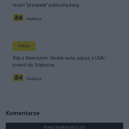
resort "przepalał" publiczną kasę
Redakcja
Polityka
Rok z Nawrockim. Głośne weta, sojusz z USA i
powrót do Trójmorza
Redakcja
Komentarze
POKAŻ KOMENTARZE (47)