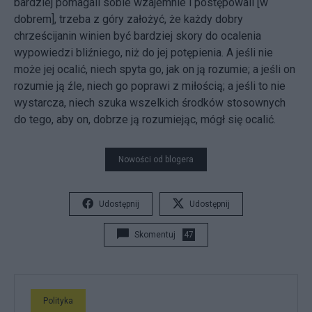
bardziej pomagali sobie wzajemnie i postępowali [w
dobrem], trzeba z góry założyć, że każdy dobry
chrześcijanin winien być bardziej skory do ocalenia
wypowiedzi bliźniego, niż do jej potępienia. A jeśli nie
może jej ocalić, niech spyta go, jak on ją rozumie; a jeśli on
rozumie ją źle, niech go poprawi z miłością; a jeśli to nie
wystarcza, niech szuka wszelkich środków stosownych
do tego, aby on, dobrze ją rozumiejąc, mógł się ocalić.
Nowości od blogera
Udostępnij
Udostępnij
Skomentuj
47
Polityka