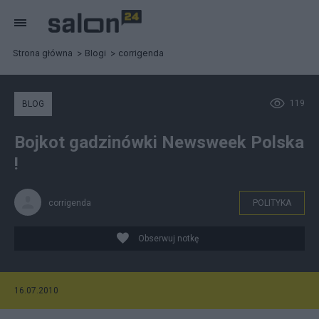
Strona główna
Blogi
corrigenda
119
BLOG
Bojkot gadzinówki Newsweek Polska
!
corrigenda
POLITYKA
Obserwuj notkę
16.07.2010