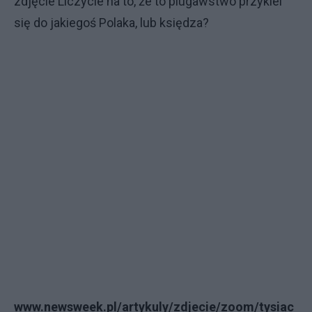
zdjęcie Liczycie na to, że to plugawstwo przyklei
się do jakiegoś Polaka, lub księdza?
www.newsweek.pl/artykuly/zdjecie/zoom/tysiac