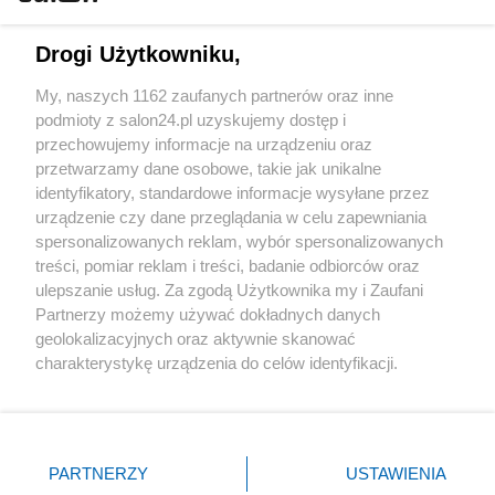
Technologie
Drogi Użytkowniku,
Sport
My, naszych 1162 zaufanych partnerów oraz inne
podmioty z salon24.pl uzyskujemy dostęp i
Społeczeństwo
przechowujemy informacje na urządzeniu oraz
przetwarzamy dane osobowe, takie jak unikalne
Kultura
identyfikatory, standardowe informacje wysyłane przez
urządzenie czy dane przeglądania w celu zapewniania
spersonalizowanych reklam, wybór spersonalizowanych
treści, pomiar reklam i treści, badanie odbiorców oraz
ulepszanie usług. Za zgodą Użytkownika my i Zaufani
X
Facebook
Instagram
Youtube
Partnerzy możemy używać dokładnych danych
geolokalizacyjnych oraz aktywnie skanować
charakterystykę urządzenia do celów identyfikacji.
Web Content Media sp. z o. o. © 2022
Ponieważ cenimy Twoją prywatność, prosimy o zgodę na
korzystanie z tych technologii poprzez kliknięcie
„Akceptuję”. Zgoda jest dobrowolna i zawsze możesz ją
Pomoc
O nas
Praca
Reklama
Kontakt
zmienić/wycofać klikając przycisk ustawień prywatności
PARTNERZY
USTAWIENIA
znajdujący się w lewym dolnym rogu strony
. Niektóre