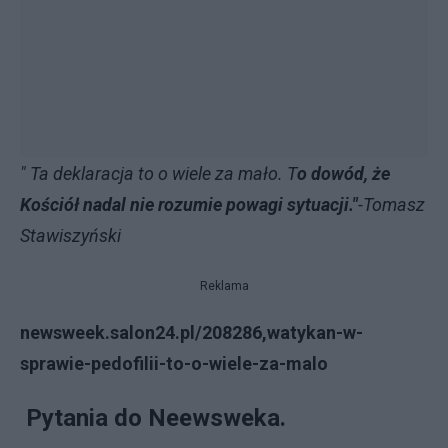
" Ta deklaracja to o wiele za mało. T
o dowód, że
Kościół nadal nie rozumie powagi sytuacji."
-Tomasz
Stawiszyński
Reklama
newsweek.salon24.pl/208286,watykan-w-
sprawie-pedofilii-to-o-wiele-za-malo
Pytania do Neewsweka.