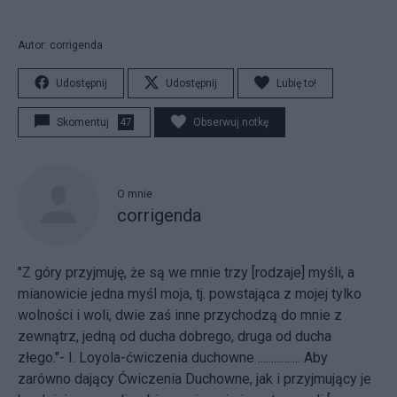
Autor: corrigenda
Udostępnij
Udostępnij
Lubię to!
Skomentuj
47
Obserwuj notkę
O mnie
corrigenda
"Z góry przyjmuję, że są we mnie trzy [rodzaje] myśli, a
mianowicie jedna myśl moja, tj. powstająca z mojej tylko
wolności i woli, dwie zaś inne przychodzą do mnie z
zewnątrz, jedną od ducha dobrego, druga od ducha
złego."- I. Loyola-ćwiczenia duchowne ................ Aby
zarówno dający Ćwiczenia Duchowne, jak i przyjmujący je