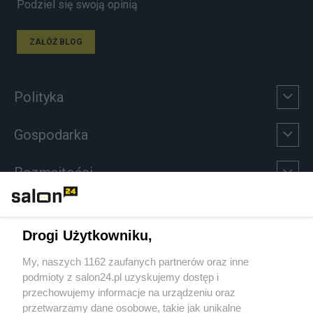
Podziel się swoją opinią
ZAŁÓŻ BLOG
Polityka
Gospodarka
Rozmaitości
Technologie
Drogi Użytkowniku,
Sport
My, naszych 1162 zaufanych partnerów oraz inne
podmioty z salon24.pl uzyskujemy dostęp i
Społeczeństwo
przechowujemy informacje na urządzeniu oraz
przetwarzamy dane osobowe, takie jak unikalne