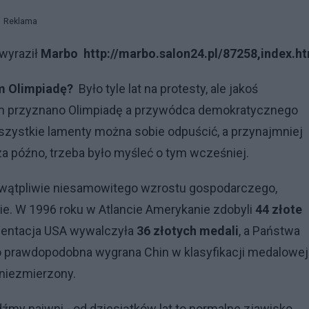
Reklama
 wyraził
Marbo
http://marbo.salon24.pl/87258,index.h
m Olimpiadę?
Było tyle lat na protesty, ale jakoś
inom przyznano Olimpiadę a przywódca demokratycznego
szystkie lamenty można sobie odpuścić, a przynajmniej
 za późno, trzeba było myśleć o tym wcześniej.
ewątpliwie niesamowitego wzrostu gospodarczego,
e. W 1996 roku w Atlancie Amerykanie zdobyli
44
złote
ezentacja USA wywalczyła
36 złotych medali
, a Państwa
zo prawdopodobna wygrana Chin w klasyfikacji medalowej
 niezmierzony.
dźmy naiwni - od dziesiątków lat to normalne zjawisko,