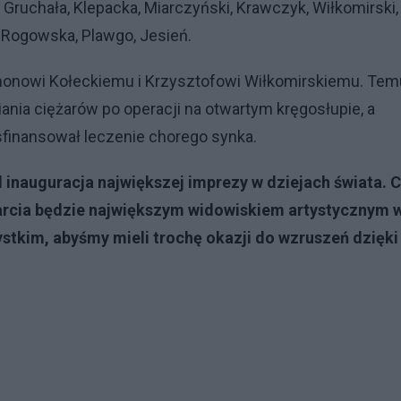
Gruchała, Klepacka, Miarczyński, Krawczyk, Wiłkomirski,
 Rogowska, Plawgo, Jesień.
ymonowi Kołeckiemu i Krzysztofowi Wiłkomirskiemu. Tem
ania ciężarów po operacji na otwartym kręgosłupie, a
sfinansował leczenie chorego synka.
l inauguracja największej imprezy w dziejach świata. 
warcia będzie największym widowiskiem artystycznym 
ystkim, abyśmy mieli trochę okazji do wzruszeń dzięki