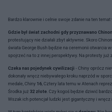
Bardzo klarownie i celnie swoje zdanie na ten temat
Gdzie był świat zachodni gdy przyznawano Chino
protestujący nie działali zbyt aktywnie. Skoro Ch
świata George Bush będzie na ceremonii otwarcia w
spojrzeć na to z innej perspektywy. Na protesty już
Czeka nas pojedynek cywilizacji
- Chiny oprócz ni
dokonały wręcz niebywałego kroku naprzód w sporci
medale, Chiny
16
, Cztery lata temu w Atenach repr
Środka już
32
złote
. Czy kogoś będzie dziwić bard
Wszak ich potencjał ludzki jest gigantyczny i wręcz
W tym kontekście wiele mówi się o
dopingu
. Nie bą