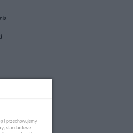
nia
d
a
j
zna
ęp i przechowujemy
ory, standardowe