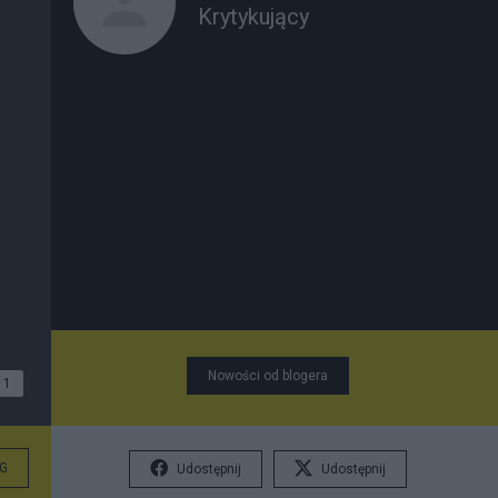
Krytykujący
Nowości od blogera
1
G
Udostępnij
Udostępnij