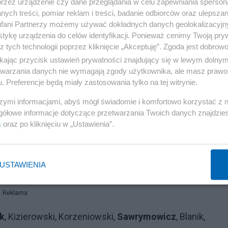
przez urządzenie czy dane przeglądania w celu zapewniania sperson
ych treści, pomiar reklam i treści, badanie odbiorców oraz ulepszan
wsze przegrają. Gdy to się stanie narażają się na krytykę
fani Partnerzy możemy używać dokładnych danych geolokalizacyjn
tykę urządzenia do celów identyfikacji. Ponieważ cenimy Twoją pry
opingowe nakręcają się nawzajem. Ci pierwsi pompują
z tych technologii poprzez kliknięcie „Akceptuję”. Zgoda jest dobro
hcąc z tym walczyć ciągle zwiększają swój budżet. W
ikając przycisk ustawień prywatności znajdujący się w lewym dolny
etwarzania danych nie wymagają zgody użytkownika, ale masz prawo 
. Preferencje będą miały zastosowania tylko na tej witrynie.
ku decyduje praca i talent (nie odwrotnie).
szymi informacjami, abyś mógł świadomie i komfortowo korzystać z
gółowe informacje dotyczące przetwarzania Twoich danych znajdzi
edale będzie niezwykle trudno, konkurencja ze strony
s
oraz po kliknięciu w „Ustawienia”.
est coraz trudniejszy do wywalczenia, dlatego trzeba s
nsę, ale jedni mają je trochę większe - oto moja
USTAWIENIA
eni ci pewniejsi):
Reklama
k
, Kizierowski, Korzeniowski,
Sawrymowicz
, Blanik,