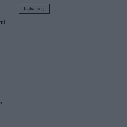
Napisz notkę
tml
?