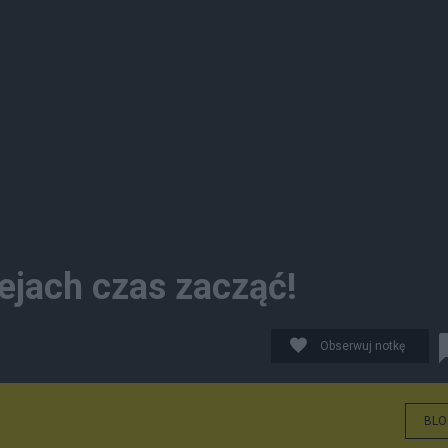
ejach czas zacząć!
Obserwuj notkę
BLO