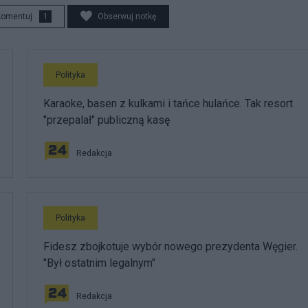
komentuj
1
Obserwuj notkę
Polityka
Karaoke, basen z kulkami i tańce hulańce. Tak resort
"przepalał" publiczną kasę
Redakcja
Polityka
Fidesz zbojkotuje wybór nowego prezydenta Węgier.
"Był ostatnim legalnym"
Redakcja