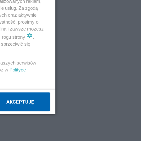
alizowanych reklam,
ie usług. Za zgodą
ych oraz aktywnie
watność, prosimy o
wolna i zawsze możesz
m rogu strony
.
sprzeciwić się
 naszych serwisów
esz w
Polityce
ię
AKCEPTUJĘ