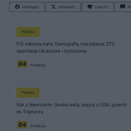
Udostępnij
Udostępnij
Lubię to!
S
Polityka
PiS odkrywa karty. Demografia, mieszkania, ETS,
deportacje Ukraińców i rozliczenia
Redakcja
Polityka
Rok z Nawrockim. Głośne weta, sojusz z USA i powrót
do Trójmorza
Redakcja