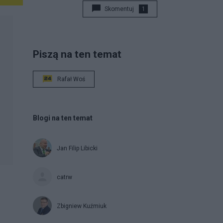
Skomentuj
1
Piszą na ten temat
Rafał Woś
Blogi na ten temat
Jan Filip Libicki
catrw
Zbigniew Kuźmiuk