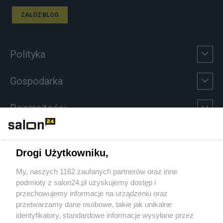
ZAŁÓŻ BLOG
Polityka
Gospodarka
Rozmaitości
Technologie
Drogi Użytkowniku,
Sport
My, naszych 1162 zaufanych partnerów oraz inne
podmioty z salon24.pl uzyskujemy dostęp i
Społeczeństwo
przechowujemy informacje na urządzeniu oraz
przetwarzamy dane osobowe, takie jak unikalne
Kultura
identyfikatory, standardowe informacje wysyłane przez