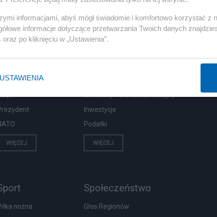
szymi informacjami, abyś mógł świadomie i komfortowo korzystać z
gółowe informacje dotyczące przetwarzania Twoich danych znajdzi
s
oraz po kliknięciu w „Ustawienia”.
Polityka
Gospodarka
Rosja
Biznes
USTAWIENIA
PiS
Pieniądze
Rząd
Centralny Port Komunikacyjny
Prezydent
Inwestycje
NATO
Podatki
WIĘCEJ
WIĘCEJ
Sport
Społeczeństwo
Piłka nożna
Głos Regionów