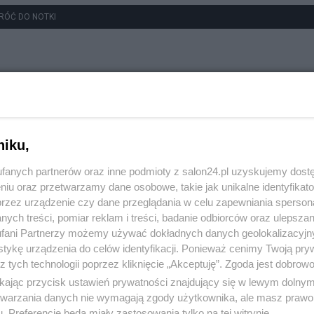
RÓĆ DO NOTKI
niku,
fanych partnerów oraz inne podmioty z salon24.pl uzyskujemy dost
niu oraz przetwarzamy dane osobowe, takie jak unikalne identyfikat
przez urządzenie czy dane przeglądania w celu zapewniania sperson
ych treści, pomiar reklam i treści, badanie odbiorców oraz ulepszan
fani Partnerzy możemy używać dokładnych danych geolokalizacyjn
tykę urządzenia do celów identyfikacji. Ponieważ cenimy Twoją pry
z tych technologii poprzez kliknięcie „Akceptuję”. Zgoda jest dobro
ikając przycisk ustawień prywatności znajdujący się w lewym dolny
etwarzania danych nie wymagają zgody użytkownika, ale masz prawo 
. Preferencje będą miały zastosowania tylko na tej witrynie.