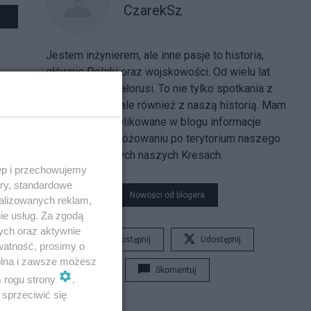
CzarekSz
Jestem inżynierem, ale inne pasje to historia,
głównie Polski oraz wojskowości. Od wielu lat
podróżuję po Białorusi. To nie tylko spotkania z
nowym krajem, ale również z naszą historią. Mam
nadzieję, że publikowane w blogu informacje
pomogą w podróżowaniu po terytorium naszego
sąsiada i dawnych naszych Kresach.
ęp i przechowujemy
ory, standardowe
Nowości od blogera
alizowanych reklam,
ie usług. Za zgodą
ych oraz aktywnie
Udostępnij
Udostępnij
watność, prosimy o
wolna i zawsze możesz
Skomentuj
m rogu strony
.
sprzeciwić się