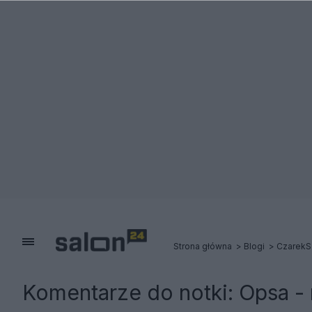
Strona główna
Blogi
CzarekS
Komentarze do notki:
Opsa -