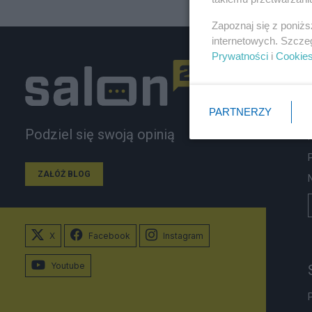
Zapoznaj się z poniż
internetowych. Szcze
Prywatności
i
Cookie
PARTNERZY
Podziel się swoją opinią
ZAŁÓŻ BLOG
X
Facebook
Instagram
Youtube