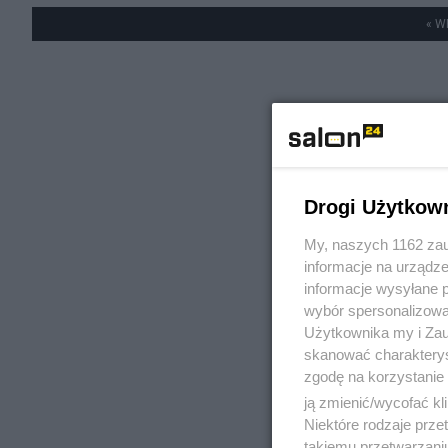
« W
Drogi Użytkow
My, naszych 1162 zau
informacje na urządze
informacje wysyłane 
wybór spersonalizowan
Użytkownika my i Zau
skanować charakterys
zgodę na korzystanie 
ją zmienić/wycofać kl
Niektóre rodzaje prz
takiemu przetwarzaniu