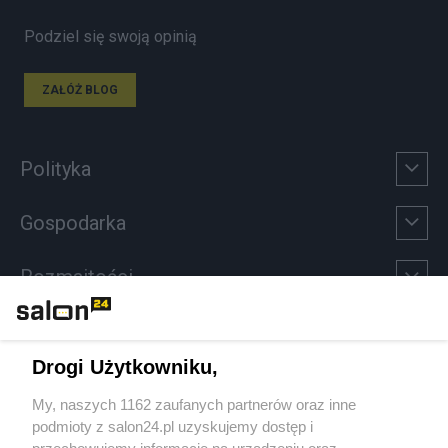
Podziel się swoją opinią
ZAŁÓŻ BLOG
Polityka
Gospodarka
Rozmaitości
Technologie
Drogi Użytkowniku,
Sport
My, naszych 1162 zaufanych partnerów oraz inne
podmioty z salon24.pl uzyskujemy dostęp i
Społeczeństwo