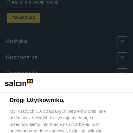
Podziel się swoją opinią
ZAŁÓŻ BLOG
Polityka
Gospodarka
Rozmaitości
Technologie
Drogi Użytkowniku,
Sport
My, naszych 1162 zaufanych partnerów oraz inne
podmioty z salon24.pl uzyskujemy dostęp i
Społeczeństwo
przechowujemy informacje na urządzeniu oraz
przetwarzamy dane osobowe, takie jak unikalne