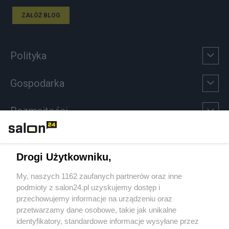
ZAŁÓŻ BLOG
Polityka
Gospodarka
Rozmaitości
Technologie
Drogi Użytkowniku,
Sport
My, naszych 1162 zaufanych partnerów oraz inne
podmioty z salon24.pl uzyskujemy dostęp i
Społeczeństwo
przechowujemy informacje na urządzeniu oraz
przetwarzamy dane osobowe, takie jak unikalne
Kultura
identyfikatory, standardowe informacje wysyłane przez