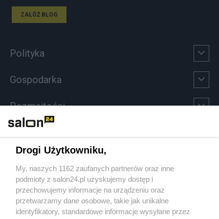
ZAŁÓŻ BLOG
Polityka
Gospodarka
Rozmaitości
Technologie
Drogi Użytkowniku,
Sport
My, naszych 1162 zaufanych partnerów oraz inne
podmioty z salon24.pl uzyskujemy dostęp i
Społeczeństwo
przechowujemy informacje na urządzeniu oraz
przetwarzamy dane osobowe, takie jak unikalne
Kultura
identyfikatory, standardowe informacje wysyłane przez