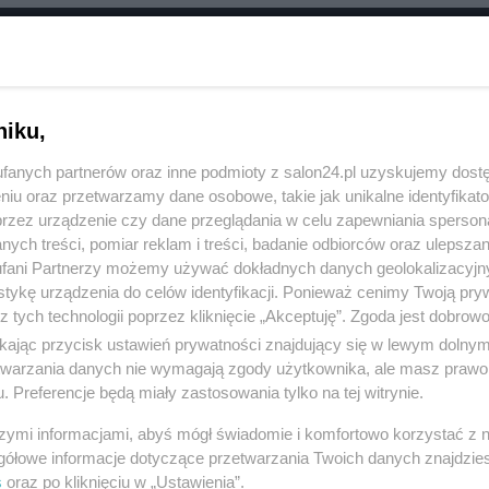
RÓĆ DO NOTKI
niku,
fanych partnerów oraz inne podmioty z salon24.pl uzyskujemy dost
niu oraz przetwarzamy dane osobowe, takie jak unikalne identyfikat
przez urządzenie czy dane przeglądania w celu zapewniania sperson
ych treści, pomiar reklam i treści, badanie odbiorców oraz ulepszan
fani Partnerzy możemy używać dokładnych danych geolokalizacyjn
tykę urządzenia do celów identyfikacji. Ponieważ cenimy Twoją pry
z tych technologii poprzez kliknięcie „Akceptuję”. Zgoda jest dobro
ikając przycisk ustawień prywatności znajdujący się w lewym dolny
etwarzania danych nie wymagają zgody użytkownika, ale masz prawo 
. Preferencje będą miały zastosowania tylko na tej witrynie.
Polityka
Gospodarka
szymi informacjami, abyś mógł świadomie i komfortowo korzystać z
Rosja
Biznes
gółowe informacje dotyczące przetwarzania Twoich danych znajdzi
s
oraz po kliknięciu w „Ustawienia”.
PiS
Pieniądze