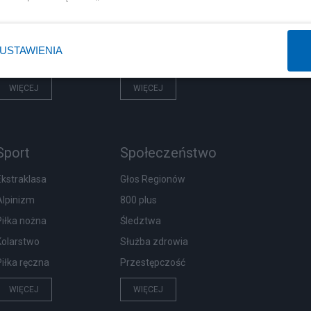
Rząd
Centralny Port Komunikacyjny
Prezydent
Inwestycje
USTAWIENIA
NATO
Podatki
WIĘCEJ
WIĘCEJ
Sport
Społeczeństwo
Ekstraklasa
Głos Regionów
Alpinizm
800 plus
Piłka nożna
Śledztwa
Kolarstwo
Służba zdrowia
Piłka ręczna
Przestępczość
WIĘCEJ
WIĘCEJ