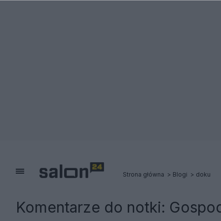
Strona główna
Blogi
doku
Komentarze do notki:
Gospod