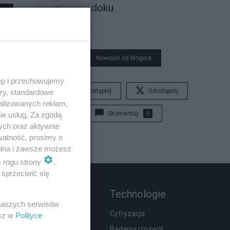
doku
Nowości od blogera
ęp i przechowujemy
Udostępnij
Udostępnij
ory, standardowe
alizowanych reklam,
Skomentuj
5
ie usług. Za zgodą
ych oraz aktywnie
watność, prosimy o
wolna i zawsze możesz
m rogu strony
.
sprzeciwić się
Rozmaitości
Technologie
 naszych serwisów
Zdrowie
Cyfryzacja
esz w
Polityce
Podróże
Badania i rozwój