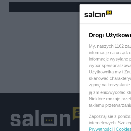
« W
Drogi Użytkow
My, naszych 1162 zau
informacje na urządze
informacje wysyłane 
wybór spersonalizowan
Użytkownika my i Zau
skanować charakterys
zgodę na korzystanie 
ją zmienić/wycofać kl
Niektóre rodzaje prz
takiemu przetwarzaniu
Zapoznaj się z poniż
internetowych. Szcze
Prywatności
i
Cookie