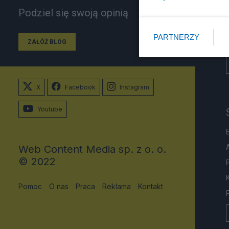
Podziel się swoją opinią
PARTNERZY
ZAŁÓŻ BLOG
X
Facebook
Instagram
Youtube
Web Content Media sp. z o. o.
© 2022
Pomoc
O nas
Praca
Reklama
Kontakt