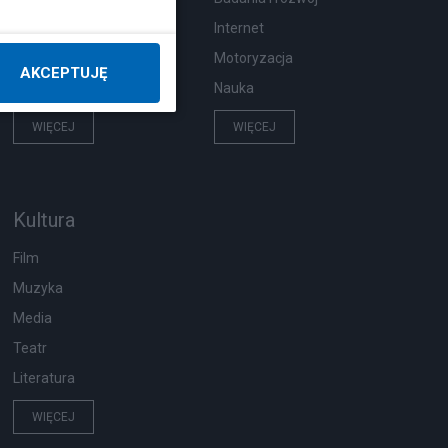
Pogoda
Internet
Ekologia
Motoryzacja
AKCEPTUJĘ
Wypadki
Nauka
WIĘCEJ
WIĘCEJ
Kultura
Film
Muzyka
Media
Teatr
Literatura
WIĘCEJ