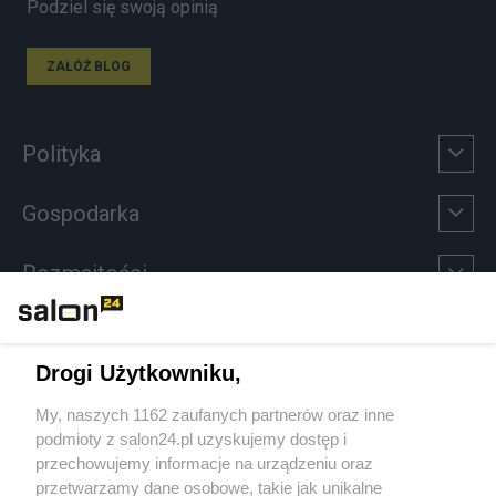
Podziel się swoją opinią
ZAŁÓŻ BLOG
Polityka
Gospodarka
Rozmaitości
Technologie
Drogi Użytkowniku,
Sport
My, naszych 1162 zaufanych partnerów oraz inne
podmioty z salon24.pl uzyskujemy dostęp i
Społeczeństwo
przechowujemy informacje na urządzeniu oraz
przetwarzamy dane osobowe, takie jak unikalne