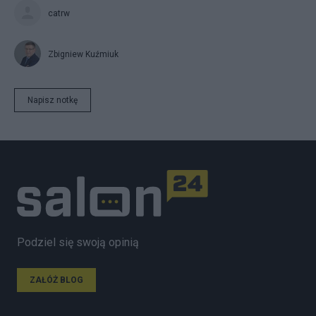
catrw
Zbigniew Kuźmiuk
Napisz notkę
Podziel się swoją opinią
ZAŁÓŻ BLOG