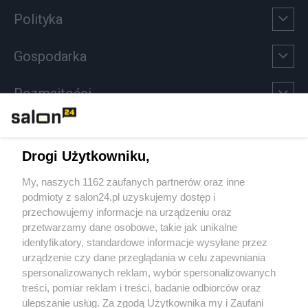
Polityka
Gospodarka
Rozmaitości
Technologie
Drogi Użytkowniku,
Sport
My, naszych 1162 zaufanych partnerów oraz inne
podmioty z salon24.pl uzyskujemy dostęp i
Społeczeństwo
przechowujemy informacje na urządzeniu oraz
przetwarzamy dane osobowe, takie jak unikalne
Kultura
identyfikatory, standardowe informacje wysyłane przez
urządzenie czy dane przeglądania w celu zapewniania
spersonalizowanych reklam, wybór spersonalizowanych
treści, pomiar reklam i treści, badanie odbiorców oraz
ulepszanie usług. Za zgodą Użytkownika my i Zaufani