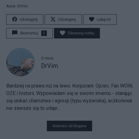
Autor: DrVim
Udostępnij
Udostępnij
Lubię to!
Skomentuj
1
Obserwuj notkę
O mnie
DrVim
Bardziej na prawo niż na lewo. Korporant. Ojciec. Fan WOW,
OZE i historii. Wypowiadam się w swoim imieniu - starając
się unikać chamstwa i agresji (typu wyzwiska), aczkolwiek
nie zawsze się to udaje...
Nowości od blogera