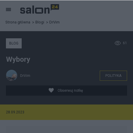
Strona główna
Blogi
DrVim
61
BLOG
Wybory
DrVim
POLITYKA
Obserwuj notkę
28.09.2023