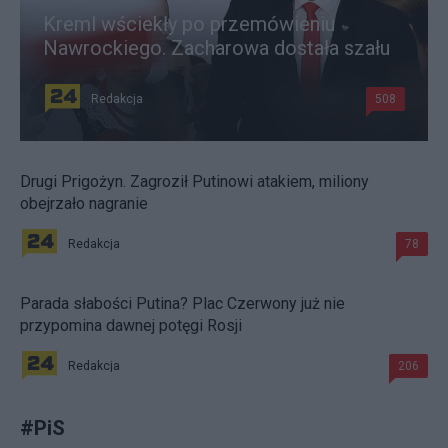
Kreml wściekły po przemówieniu
Nawrockiego. Zacharowa dostała szału
Redakcja
508
Drugi Prigożyn. Zagroził Putinowi atakiem, miliony
obejrzało nagranie
Redakcja
78
Parada słabości Putina? Plac Czerwony już nie
przypomina dawnej potęgi Rosji
Redakcja
206
#
PiS