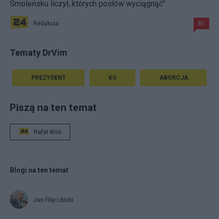
Smoleńsku liczył, których posłów wyciągnąć"
Redakcja
85
Tematy DrVim
PREZYDENT
KO
ABORCJA
Piszą na ten temat
Rafał Woś
Blogi na ten temat
Jan Filip Libicki