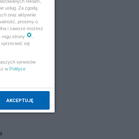
alizowanych reklam,
 w
ie usług. Za zgodą
 W
ych oraz aktywnie
watność, prosimy o
wolna i zawsze możesz
m rogu strony
.
sprzeciwić się
gdy
 naszych serwisów
esz w
Polityce
k w
ą -
AKCEPTUJĘ
a