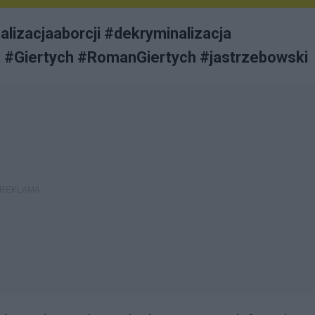
lizacjaaborcji #dekryminalizacja
a #Giertych #RomanGiertych #jastrzebowski