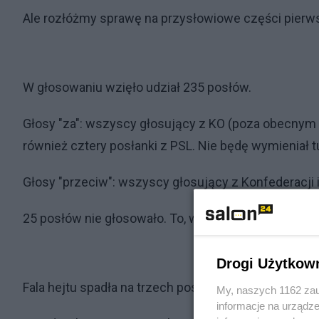
Ale rozłóżmy sprawę na przysłowiowe części pierw
W głosowaniu wzięło udział 235 posłów.
Głosy "za": wszyscy głosujący z KO (poza obecnym 
również cztery posłanki z PSL. Nie będę wymieniał t
Głosy "przeciw": wszyscy głosujący z Konfederacji 
25 posłów nie głosowało. To, wbrew pozorom, nie jest
Drogi Użytkow
Fala hejtu spadła na trzech posłów KO, którzy nie z
My, naszych 1162 zau
informacje na urządze