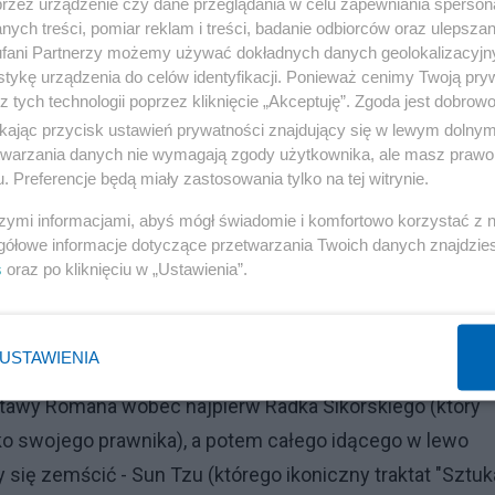
przez urządzenie czy dane przeglądania w celu zapewniania sperson
e szybciej złoży mandat niż złamie partyjną dyscyplinę
ych treści, pomiar reklam i treści, badanie odbiorców oraz ulepszan
poręczył. Dziś Roman był w sejmie - i... nie zagłosował.
fani Partnerzy możemy używać dokładnych danych geolokalizacyjn
tykę urządzenia do celów identyfikacji. Ponieważ cenimy Twoją pry
z tych technologii poprzez kliknięcie „Akceptuję”. Zgoda jest dobro
ikając przycisk ustawień prywatności znajdujący się w lewym dolny
ewypowiedziane votum separatum może Romana drogo
etwarzania danych nie wymagają zgody użytkownika, ale masz prawo 
kiedyś, jako szefowi Młodzieży Wszechpolskiej (choć ni
. Preferencje będą miały zastosowania tylko na tej witrynie.
byłem z nim na "ty"; dziś to już przeszłość). Donald Tusk,
szymi informacjami, abyś mógł świadomie i komfortowo korzystać z
 też wobec wiceministra W.Sługowskiego (choć nie wiem
gółowe informacje dotyczące przetwarzania Twoich danych znajdzi
ktur PO na służbowe spotkania do USA, więc ten człowie
s
oraz po kliknięciu w „Ustawienia”.
ę nie liczy, Konstytucja nie pozwala). Pozwolę sobie na
i Donalda Tuska jako osobę mega mściwą, nie wybaczając
USTAWIENIA
R, wicepremier rządu Jarosława Kaczyńskiego. D.Tusk mu
ostawy Romana wobec najpierw Radka Sikorskiego (który
 swojego prawnika), a potem całego idącego w lewo
 się zemścić - Sun Tzu (którego ikoniczny traktat "Sztuk