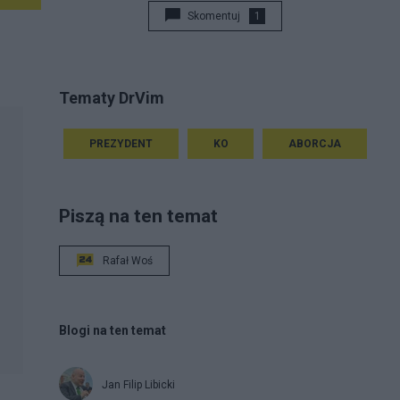
Skomentuj
1
Tematy DrVim
PREZYDENT
KO
ABORCJA
Piszą na ten temat
Rafał Woś
Blogi na ten temat
Jan Filip Libicki