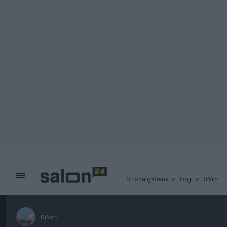
Strona główna
Blogi
DrVim
DrVim