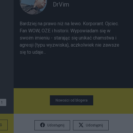
DrVim
Bardziej na prawo niż na lewo. Korporant. Ojciec.
Fan WOW, OZE i historii. Wypowiadam się w
swoim imieniu - starając się unikać chamstwa i
agresji (typu wyzwiska), aczkolwiek nie zawsze
się to udaje...
Nowości od blogera
1
G
Udostępnij
Udostępnij