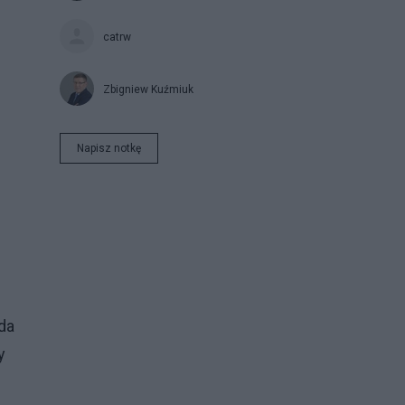
catrw
Zbigniew Kuźmiuk
Napisz notkę
zda
y