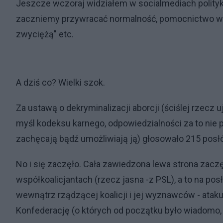
Jeszcze wczoraj widziałem w socialmediach polityków
zaczniemy przywracać normalność, pomocnictwo w ab
zwyciężą" etc.
A dziś co? Wielki szok.
Za ustawą o dekryminalizacji aborcji (ściślej rzecz
myśl kodeksu karnego, odpowiedzialności za to nie po
zachęcają bądź umożliwiają ją) głosowało 215 posłó
No i się zaczęło. Cała zawiedzona lewa strona zaczę
współkoalicjantach (rzecz jasna -z PSL), a to na posł
wewnątrz rządzącej koalicji i jej wyznawców - ataku
Konfederację (o których od początku było wiadomo,