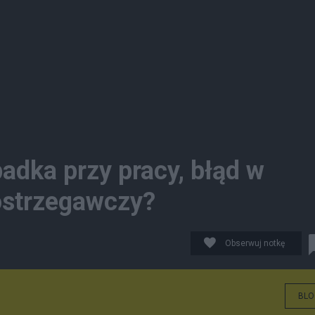
padka przy pracy, błąd w
 ostrzegawczy?
Obserwuj notkę
BLO