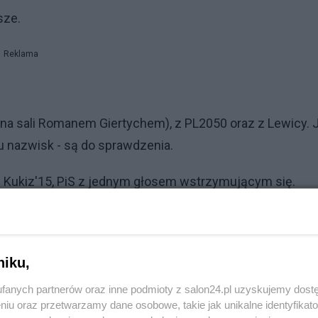
sze.
Reklama
na sali Romanem Giertychem), z PL2050 oraz z Lewicy. 
u nazwisk - są do sprawdzenia.
i Kukiz'15, PiS z jednym głosem wstrzymującym się.
 nieistotne - ale o tym za chwilę.
Reklama
niku,
agłosowali "za". Największa na Romana Giertycha.
fanych partnerów oraz inne podmioty z salon24.pl uzyskujemy dost
niu oraz przetwarzamy dane osobowe, takie jak unikalne identyfikat