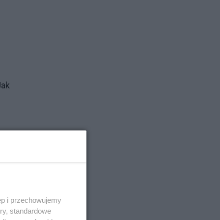
Jak
ęp i przechowujemy
ory, standardowe