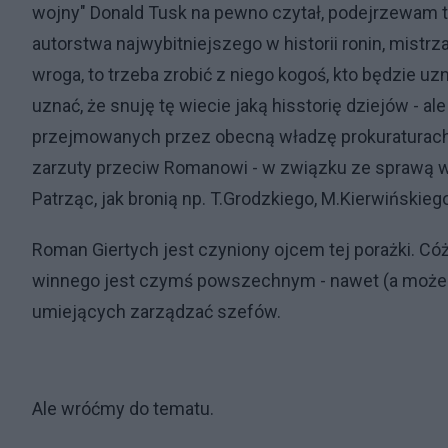
wojny" Donald Tusk na pewno czytał, podejrzewam też,
autorstwa najwybitniejszego w historii ronin, mistrz
wroga, to trzeba zrobić z niego kogoś, kto będzie u
uznać, że snuję tę wiecie jaką hisstorię dziejów - ale
przejmowanych przez obecną władzę prokuraturach, da
zarzuty przeciw Romanowi - w związku ze sprawą w
Patrząc, jak bronią np. T.Grodzkiego, M.Kierwińskiego
Roman Giertych jest czyniony ojcem tej porażki. C
winnego jest czymś powszechnym - nawet (a może 
umiejących zarządzać szefów.
Ale wróćmy do tematu.