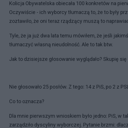
Kolicja Obywatelska obiecała 100 konkretów na pierw
Oczywiście - ich wyborcy tłumaczą to, że to były prze
zoztawiło, że oni teraz rządzący muszą to naprawiać
Tyle, że ja już dwa lata temu mówiłem, że jeśli jaki
tłumaczyć własną nieudolność. Ale to tak btw.
Jak to dzisiejsze głosowanie wyglądało? Skupię się 
Nie głosowało 25 posłów. Z tego: 14 z PiS, po 2 z PSL 
Co to oznacza?
Dla mnie pierwszym wnioskiem było jedno: PiS, w ta
zarządziło dyscyliny wyborczej. Pytanie brzmi: dla