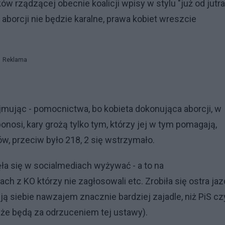
 rządzącej obecnie koalicji wpisy w stylu "już od jutra
orcji nie będzie karalne, prawa kobiet wreszcie
Reklama
 ujmując - pomocnictwa, bo kobieta dokonująca aborcji, w
nosi, kary grożą tylko tym, którzy jej w tym pomagają,
w, przeciw było 218, 2 się wstrzymało.
ła się w socialmediach wyżywać - a to na
ach z KO którzy nie zagłosowali etc. Zrobiła się ostra ja
ją siebie nawzajem znacznie bardziej zajadle, niż PiS cz
 że będą za odrzuceniem tej ustawy).