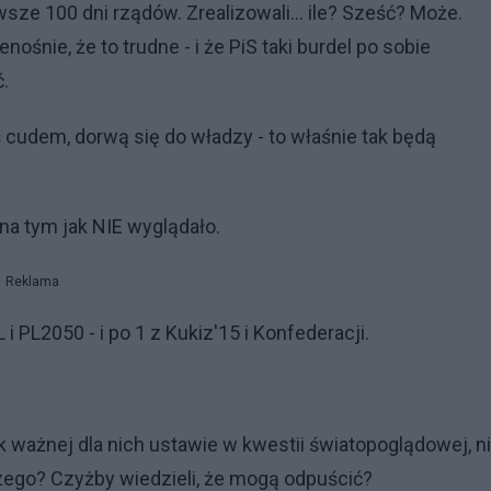
sze 100 dni rządów. Zrealizowali... ile? Sześć? Może.
nośnie, że to trudne - i że PiS taki burdel po sobie
.
mś cudem, dorwą się do władzy - to właśnie tak będą
na tym jak NIE wyglądało.
Reklama
i PL2050 - i po 1 z Kukiz'15 i Konfederacji.
k ważnej dla nich ustawie w kwestii światopoglądowej, n
czego? Czyżby wiedzieli, że mogą odpuścić?