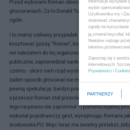
informacje wysyłane 
Przed wyborami Roman obiecał Donaldowi Tuskowi, ż
wybór spersonalizowan
głosowaniach. Za to Donald Tusk publicznie za niego 
Użytkownika my i Zau
ogóle.
skanować charakterys
zgodę na korzystanie 
ją zmienić/wycofać kl
I tu mamy ciekawy przypadek - bo to swoiste, ni
Niektóre rodzaje prz
kosztować (piszę "Roman", bo to człowiek, któremu 
takiemu przetwarzaniu
nie należałem do tej organizacji) podawałem rękę - i 
Zapoznaj się z poniż
publicznie, zapowiedział sankcie wobec niego, jak
internetowych. Szcze
czemu - skoro sam rząd wysłał szefa lubuskich stu
Prywatności
i
Cookie
żaden sposób głosować nie mógł - a przez telefon si
pewną spekulację: bardzo poważni politycy określil
PARTNERZY
a przecież Roman stał przeciw niemu, jako lider LP
tego na pewno nie zapomniał - i pomimo lojalnej p
wykonał pojednawczy gest, wynajmując Romana jako
środowiska PO. Więc teraz ma świetny pretekst, żeby