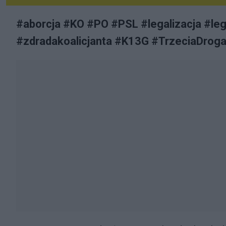
#aborcja #KO #PO #PSL #legalizacja #lega
#zdradakoalicjanta #K13G #TrzeciaDrog