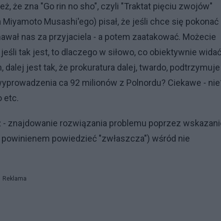
 że zna "Go rin no sho", czyli "Traktat pięciu zwojów"
a Miyamoto Musashi'ego) pisał, że jeśli chce się pokonać
znawał nas za przyjaciela - a potem zaatakować. Możecie
 jeśli tak jest, to dlaczego w siłowo, co obiektywnie widać
lej jest tak, że prokuratura dalej, twardo, podtrzymuje
yprowadzenia ca 92 milionów z Polnordu? Ciekawe - nie
 etc.
óż - znajdowanie rozwiązania problemu poprzez wskazani
powinienem powiedzieć "zwłaszcza") wśród nie
Reklama