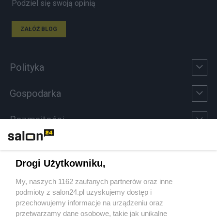
Podziel się swoją opinią
ZAŁÓŻ BLOG
Polityka
Gospodarka
Rozmaitości
Technologie
Drogi Użytkowniku,
Sport
My, naszych 1162 zaufanych partnerów oraz inne
podmioty z salon24.pl uzyskujemy dostęp i
Społeczeństwo
przechowujemy informacje na urządzeniu oraz
przetwarzamy dane osobowe, takie jak unikalne