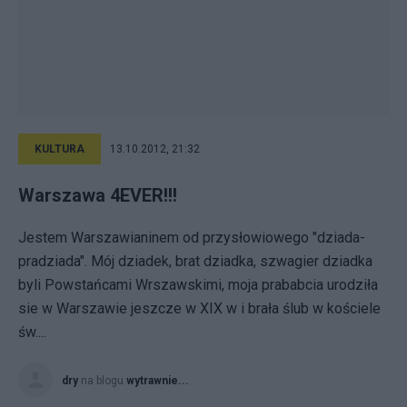
KULTURA
13.10.2012, 21:32
Warszawa 4EVER!!!
Jestem Warszawianinem od przysłowiowego "dziada-
pradziada". Mój dziadek, brat dziadka, szwagier dziadka
byli Powstańcami Wrszawskimi, moja prababcia urodziła
sie w Warszawie jeszcze w XIX w i brała ślub w kościele
św....
dry
na blogu
wytrawnie...