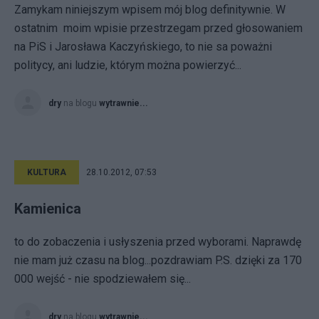
Zamykam niniejszym wpisem mój blog definitywnie. W
ostatnim moim wpisie przestrzegam przed głosowaniem
na PiS i Jarosława Kaczyńskiego, to nie sa poważni
politycy, ani ludzie, którym można powierzyć...
dry
na blogu
wytrawnie...
KULTURA
28.10.2012, 07:53
Kamienica
to do zobaczenia i usłyszenia przed wyborami. Naprawdę
nie mam już czasu na blog...pozdrawiam P.S. dzięki za 170
000 wejść - nie spodziewałem się...
dry
na blogu
wytrawnie...