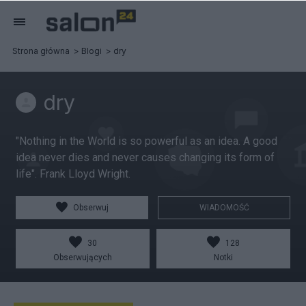
Strona główna
Blogi
dry
dry
"Nothing in the World is so powerful as an idea. A good
idea never dies and never causes changing its form of
life". Frank Lloyd Wright.
Obserwuj
WIADOMOŚĆ
30
128
Obserwujących
Notki