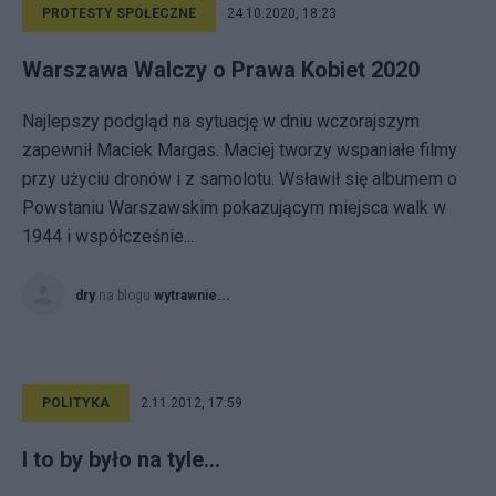
PROTESTY SPOŁECZNE
24.10.2020, 18:23
Warszawa Walczy o Prawa Kobiet 2020
Najlepszy podgląd na sytuację w dniu wczorajszym
zapewnił Maciek Margas. Maciej tworzy wspaniałe filmy
przy użyciu dronów i z samolotu. Wsławił się albumem o
Powstaniu Warszawskim pokazującym miejsca walk w
1944 i współcześnie...
dry
na blogu
wytrawnie...
POLITYKA
2.11.2012, 17:59
I to by było na tyle...