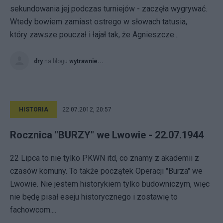
sekundowania jej podczas turniejów - zaczęła wygrywać.
Wtedy bowiem zamiast ostrego w słowach tatusia,
który zawsze pouczał i łajał tak, że Agnieszcze...
dry
na blogu
wytrawnie...
HISTORIA
22.07.2012, 20:57
Rocznica "BURZY" we Lwowie - 22.07.1944
22 Lipca to nie tylko PKWN itd, co znamy z akademii z
czasów komuny. To także początek Operacji "Burza" we
Lwowie. Nie jestem historykiem tylko budowniczym, więc
nie będę pisał eseju historycznego i zostawię to
fachowcom....