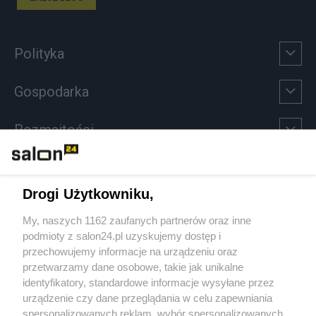
Polityka
Gospodarka
Rozmaitości
Technologie
Drogi Użytkowniku,
Sport
My, naszych 1162 zaufanych partnerów oraz inne
podmioty z salon24.pl uzyskujemy dostęp i
Społeczeństwo
przechowujemy informacje na urządzeniu oraz
przetwarzamy dane osobowe, takie jak unikalne
Kultura
identyfikatory, standardowe informacje wysyłane przez
urządzenie czy dane przeglądania w celu zapewniania
spersonalizowanych reklam, wybór spersonalizowanych