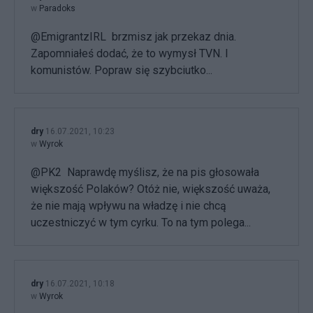
w
Paradoks
@EmigrantzIRL brzmisz jak przekaz dnia.
Zapomniałeś dodać, że to wymysł TVN. I
komunistów. Popraw się szybciutko...
dry
16.07.2021, 10:23
w
Wyrok
@PK2 Naprawdę myślisz, że na pis głosowała
większość Polaków? Otóż nie, większość uważa,
że nie mają wpływu na władzę i nie chcą
uczestniczyć w tym cyrku. To na tym polega...
dry
16.07.2021, 10:18
w
Wyrok