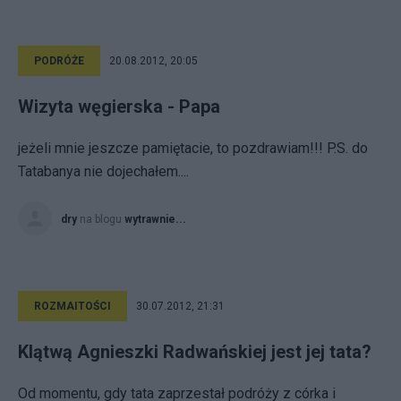
PODRÓŻE
20.08.2012, 20:05
Wizyta węgierska - Papa
jeżeli mnie jeszcze pamiętacie, to pozdrawiam!!! P.S. do
Tatabanya nie dojechałem....
dry
na blogu
wytrawnie...
ROZMAITOŚCI
30.07.2012, 21:31
Klątwą Agnieszki Radwańskiej jest jej tata?
Od momentu, gdy tata zaprzestał podróży z córka i