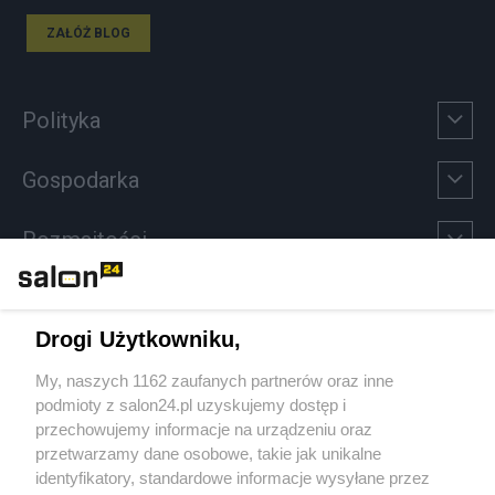
ZAŁÓŻ BLOG
Polityka
Gospodarka
Rozmaitości
Technologie
Drogi Użytkowniku,
Sport
My, naszych 1162 zaufanych partnerów oraz inne
podmioty z salon24.pl uzyskujemy dostęp i
Społeczeństwo
przechowujemy informacje na urządzeniu oraz
przetwarzamy dane osobowe, takie jak unikalne
Kultura
identyfikatory, standardowe informacje wysyłane przez