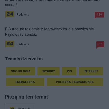
sondaż
Redakcja
180
PiS traci na rozłamie z Morawieckim, ale prawica nie.
Najnowszy sondaż
Redakcja
67
Tematy dzierzakm
SOCJOLOGIA
WYBORY
PIS
INTERNET
ENERGETYKA
POLITYKA ZAGRANICZNA
Piszą na ten temat