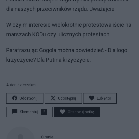
dla naszych przeciwników rządu. Uważajcie
W czyim interesie wielokrotnie protestowaliście na
marszach KODu czy ulicznych protestach…
Parafrazując Gogola można powiedzieć - Dla logo
krzyczycie? Dla Putina krzyczycie.
Autor: dzierzakm
Udostępnij
Udostępnij
Lubię to!
Skomentuj
2
Obserwuj notkę
O mnie