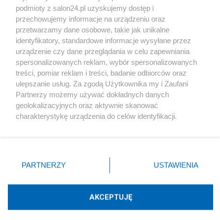
podmioty z salon24.pl uzyskujemy dostęp i
Społeczeństwo
przechowujemy informacje na urządzeniu oraz
przetwarzamy dane osobowe, takie jak unikalne
Kultura
identyfikatory, standardowe informacje wysyłane przez
urządzenie czy dane przeglądania w celu zapewniania
spersonalizowanych reklam, wybór spersonalizowanych
treści, pomiar reklam i treści, badanie odbiorców oraz
ulepszanie usług. Za zgodą Użytkownika my i Zaufani
X
Facebook
Instagram
Youtube
Partnerzy możemy używać dokładnych danych
geolokalizacyjnych oraz aktywnie skanować
charakterystykę urządzenia do celów identyfikacji.
Web Content Media sp. z o. o. © 2022
Ponieważ cenimy Twoją prywatność, prosimy o zgodę na
korzystanie z tych technologii poprzez kliknięcie
„Akceptuję”. Zgoda jest dobrowolna i zawsze możesz ją
Pomoc
O nas
Praca
Reklama
Kontakt
zmienić/wycofać klikając przycisk ustawień prywatności
PARTNERZY
USTAWIENIA
znajdujący się w lewym dolnym rogu strony
. Niektóre
rodzaje przetwarzania danych nie wymagają zgody
użytkownika, ale masz prawo sprzeciwić się takiemu
AKCEPTUJĘ
przetwarzaniu. Preferencje będą miały zastosowania tylko
Technologię dostarcza:
W3media.pl
na tej witrynie.