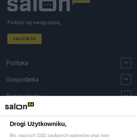
Podziel się swoją opinią
ZAŁÓŻ BLOG
Polityka
Gospodarka
Rozmaitości
Technologie
Drogi Użytkowniku,
Sport
My, naszych 1162 zaufanych partnerów oraz inne