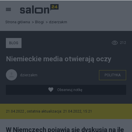
Strona główna
Blogi
dzierzakm
212
BLOG
Niemieckie media otwierają oczy
dzierzakm
POLITYKA
Obserwuj notkę
21.04.2022 , ostatnia aktualizacja: 21.04.2022, 15:21
W Niemczech pojawia się dyskusja na ile