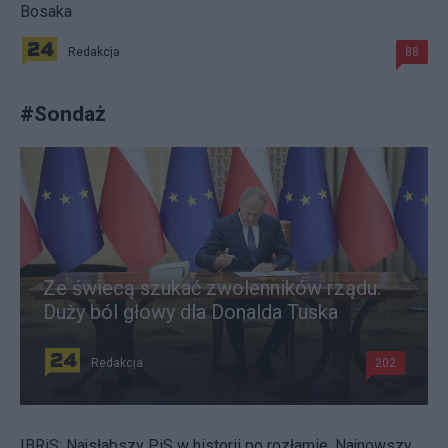
Bosaka
Redakcja
88
#
Sondaż
Ze świecą szukać zwolenników rządu.
Duży ból głowy dla Donalda Tuska
Redakcja
202
IBRiS: Najsłabszy PiS w historii po rozłamie. Najnowszy