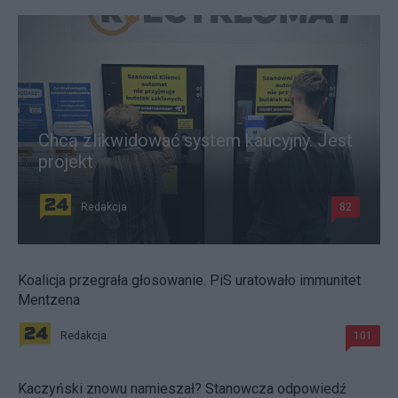
Chcą zlikwidować system kaucyjny. Jest
projekt
Redakcja
82
Koalicja przegrała głosowanie. PiS uratowało immunitet
Mentzena
Redakcja
101
Kaczyński znowu namieszał? Stanowcza odpowiedź