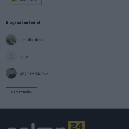
Rafał Woś
Blogi na ten temat
Jan Filip Libicki
catrw
Zbigniew Kuźmiuk
Napisz notkę