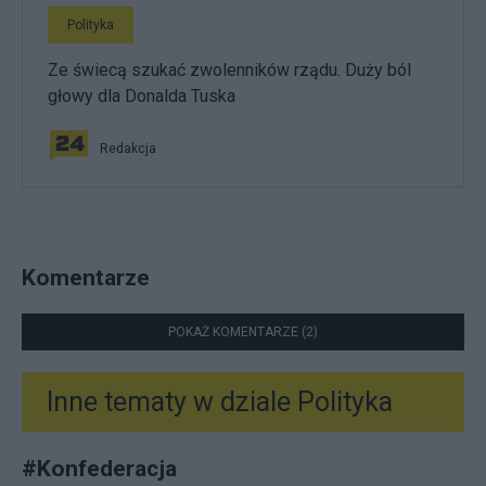
Polityka
Ze świecą szukać zwolenników rządu. Duży ból
głowy dla Donalda Tuska
Redakcja
Komentarze
POKAŻ KOMENTARZE (2)
Inne tematy w dziale
Polityka
#
Konfederacja