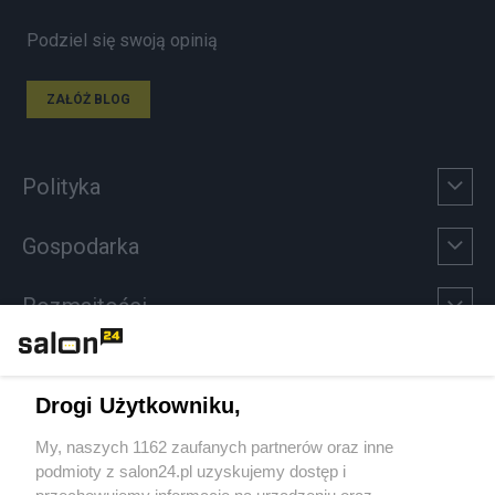
Podziel się swoją opinią
ZAŁÓŻ BLOG
Polityka
Gospodarka
Rozmaitości
Technologie
Drogi Użytkowniku,
Sport
My, naszych 1162 zaufanych partnerów oraz inne
podmioty z salon24.pl uzyskujemy dostęp i
Społeczeństwo