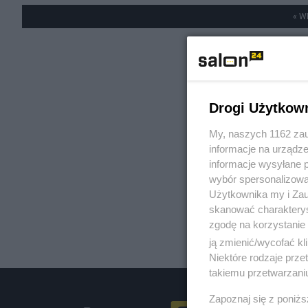
« W
Drogi Użytkow
My, naszych 1162 zau
informacje na urządze
informacje wysyłane 
wybór spersonalizowan
Użytkownika my i Zau
skanować charakterys
zgodę na korzystanie 
ją zmienić/wycofać kl
Niektóre rodzaje prz
takiemu przetwarzaniu
Zapoznaj się z poniż