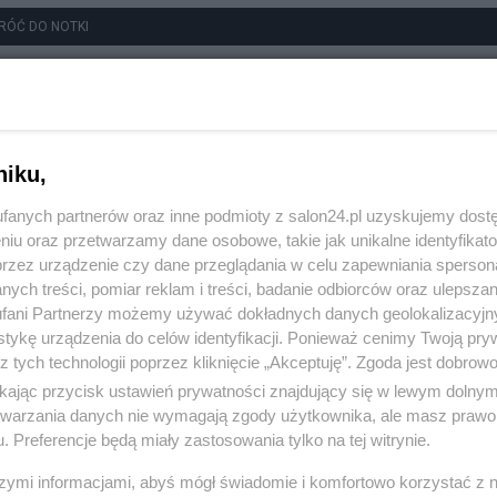
RÓĆ DO NOTKI
niku,
fanych partnerów oraz inne podmioty z salon24.pl uzyskujemy dost
niu oraz przetwarzamy dane osobowe, takie jak unikalne identyfikat
przez urządzenie czy dane przeglądania w celu zapewniania sperson
ych treści, pomiar reklam i treści, badanie odbiorców oraz ulepszan
fani Partnerzy możemy używać dokładnych danych geolokalizacyjn
tykę urządzenia do celów identyfikacji. Ponieważ cenimy Twoją pry
z tych technologii poprzez kliknięcie „Akceptuję”. Zgoda jest dobro
ikając przycisk ustawień prywatności znajdujący się w lewym dolny
etwarzania danych nie wymagają zgody użytkownika, ale masz prawo 
. Preferencje będą miały zastosowania tylko na tej witrynie.
szymi informacjami, abyś mógł świadomie i komfortowo korzystać z