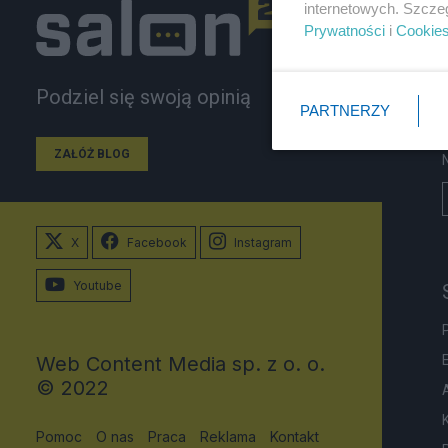
internetowych. Szcze
Prywatności
i
Cookie
Podziel się swoją opinią
PARTNERZY
ZAŁÓŻ BLOG
X
Facebook
Instagram
Youtube
Web Content Media sp. z o. o.
© 2022
Pomoc
O nas
Praca
Reklama
Kontakt