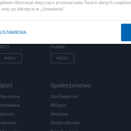
Polityka
Gospodarka
gółowe informacje dotyczące przetwarzania Twoich danych znajdzi
s
oraz po kliknięciu w „Ustawienia”.
Rosja
Biznes
PiS
Pieniądze
Rząd
Centralny Port Komunikacyjny
USTAWIENIA
Prezydent
Inwestycje
NATO
Podatki
WIĘCEJ
WIĘCEJ
Sport
Społeczeństwo
Piłka nożna
Głos Regionów
Ekstraklasa
800 plus
Alpinizm
Śledztwa
Kolarstwo
Służba zdrowia