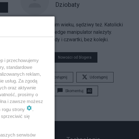
Dziobaty
Żwawy w średnim wieku, sędziwy też. Katolicki
ateista, Cutting-edge manipulator należyty.
Przyjmuję w środy i czwartki, bez kolejki.
Nowości od blogera
ęp i przechowujemy
ory, standardowe
alizowanych reklam,
Udostępnij
Udostępnij
ie usług. Za zgodą
ych oraz aktywnie
Skomentuj
40
watność, prosimy o
wolna i zawsze możesz
m rogu strony
.
sprzeciwić się
 naszych serwisów