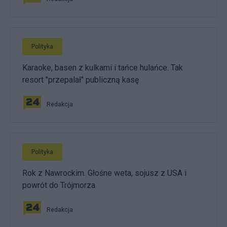
Polityka
Karaoke, basen z kulkami i tańce hulańce. Tak
resort "przepalał" publiczną kasę
Redakcja
Polityka
Rok z Nawrockim. Głośne weta, sojusz z USA i
powrót do Trójmorza
Redakcja