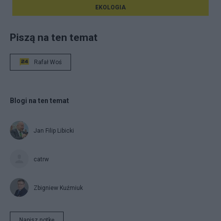
EKOLOGIA
Piszą na ten temat
Rafał Woś
Blogi na ten temat
Jan Filip Libicki
catrw
Zbigniew Kuźmiuk
Napisz notkę