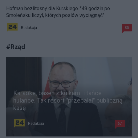
Hofman bezlitosny dla Kurskiego. "48 godzin po
Smoleńsku liczył, których posłów wyciągnąć"
Redakcja
85
#
Rząd
Karaoke, basen z kulkami i tańce
hulańce. Tak resort "przepalał" publiczną
kasę
Redakcja
67