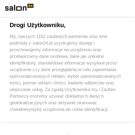
Technologie
Drogi Użytkowniku,
Sport
My, naszych 1162 zaufanych partnerów oraz inne
podmioty z salon24.pl uzyskujemy dostęp i
Społeczeństwo
przechowujemy informacje na urządzeniu oraz
przetwarzamy dane osobowe, takie jak unikalne
Kultura
identyfikatory, standardowe informacje wysyłane przez
urządzenie czy dane przeglądania w celu zapewniania
spersonalizowanych reklam, wybór spersonalizowanych
treści, pomiar reklam i treści, badanie odbiorców oraz
ulepszanie usług. Za zgodą Użytkownika my i Zaufani
X
Facebook
Instagram
Youtube
Partnerzy możemy używać dokładnych danych
geolokalizacyjnych oraz aktywnie skanować
charakterystykę urządzenia do celów identyfikacji.
Web Content Media sp. z o. o. © 2022
Ponieważ cenimy Twoją prywatność, prosimy o zgodę na
korzystanie z tych technologii poprzez kliknięcie
„Akceptuję”. Zgoda jest dobrowolna i zawsze możesz ją
Pomoc
O nas
Praca
Reklama
Kontakt