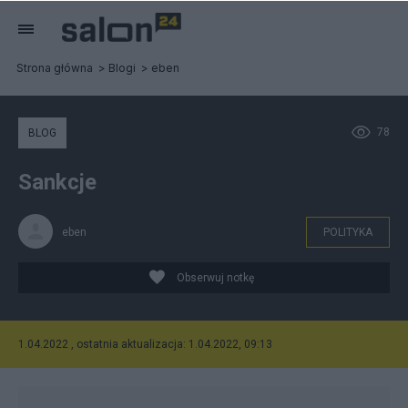
Strona główna
Blogi
eben
78
BLOG
Sankcje
eben
POLITYKA
Obserwuj notkę
1.04.2022 , ostatnia aktualizacja: 1.04.2022, 09:13