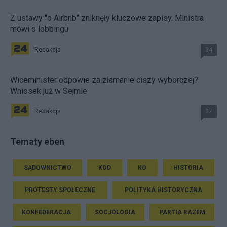
Z ustawy "o Airbnb" zniknęły kluczowe zapisy. Ministra
mówi o lobbingu
Redakcja
34
Wiceminister odpowie za złamanie ciszy wyborczej?
Wniosek już w Sejmie
Redakcja
37
Tematy eben
SĄDOWNICTWO
KOD
KO
HISTORIA
PROTESTY SPOŁECZNE
POLITYKA HISTORYCZNA
KONFEDERACJA
SOCJOLOGIA
PARTIA RAZEM