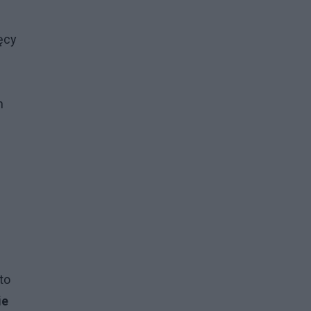
ęcy
h
to
ie