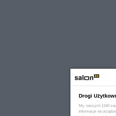
Drogi Użytkow
My, naszych 1160 zau
informacje na urządze