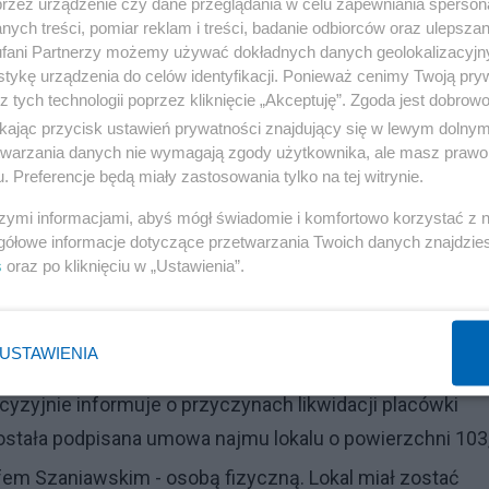
przez urządzenie czy dane przeglądania w celu zapewniania sperson
ych treści, pomiar reklam i treści, badanie odbiorców oraz ulepszan
fani Partnerzy możemy używać dokładnych danych geolokalizacyjn
tor Muzeum płk. Ryszarda Kuklińskiego zaalarmował
tykę urządzenia do celów identyfikacji. Ponieważ cenimy Twoją pry
ch tej stacji. Dyrektor poinformował, że
Hanna
z tych technologii poprzez kliknięcie „Akceptuję”. Zgoda jest dobro
ikając przycisk ustawień prywatności znajdujący się w lewym dolny
uzeum znajdującego się w jednym z należących do
etwarzania danych nie wymagają zgody użytkownika, ale masz prawo 
onoć zostać zamknięta jeszcze przed wizytą prezydent
. Preferencje będą miały zastosowania tylko na tej witrynie.
szymi informacjami, abyś mógł świadomie i komfortowo korzystać z
gółowe informacje dotyczące przetwarzania Twoich danych znajdzi
s
oraz po kliknięciu w „Ustawienia”.
ego do likwidacji" znajdującym się w wydaniu weekendo
ewicza, który uważa, że jest to "dążenie do zacierania
Artykuł nie zawiera argumentacji Miasta w tej sprawie.
USTAWIENIA
cyzyjnie informuje o przyczynach likwidacji placówki
ostała podpisana umowa najmu lokalu o powierzchni 103
em Szaniawskim - osobą fizyczną. Lokal miał zostać