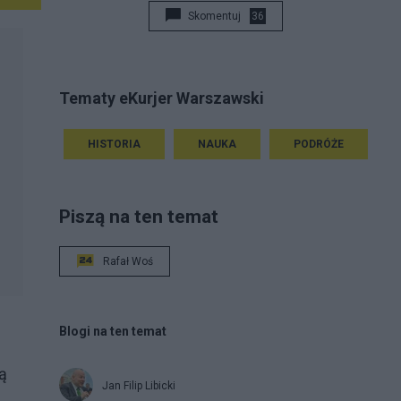
Skomentuj
36
Tematy eKurjer Warszawski
HISTORIA
NAUKA
PODRÓŻE
Piszą na ten temat
Rafał Woś
Blogi na ten temat
ą
Jan Filip Libicki