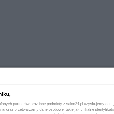
niku,
fanych partnerów oraz inne podmioty z salon24.pl uzyskujemy dost
niu oraz przetwarzamy dane osobowe, takie jak unikalne identyfikat