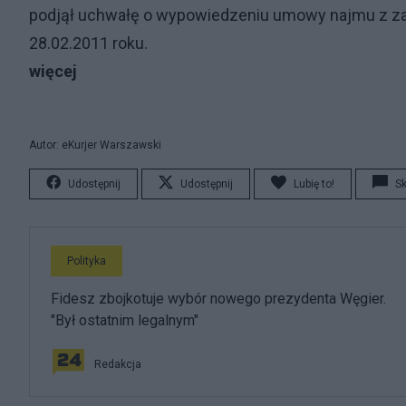
podjął uchwałę o wypowiedzeniu umowy najmu z z
28.02.2011 roku.
więcej
Autor: eKurjer Warszawski
Udostępnij
Udostępnij
Lubię to!
S
Polityka
Fidesz zbojkotuje wybór nowego prezydenta Węgier.
"Był ostatnim legalnym"
Redakcja