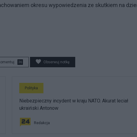
achowaniem okresu wypowiedzenia ze skutkiem na dzie
komentuj
36
Obserwuj notkę
Polityka
Niebezpieczny incydent w kraju NATO. Akurat leciał
ukraiński Antonow
Redakcja