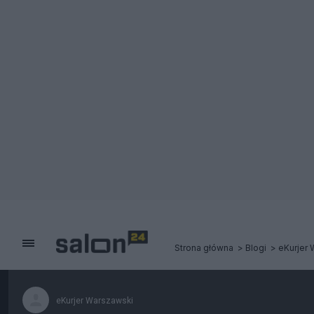
Strona główna
Blogi
eKurjer 
eKurjer Warszawski