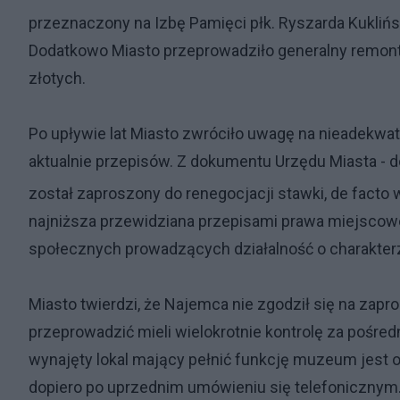
przeznaczony na Izbę Pamięci płk. Ryszarda Kuklińs
Dodatkowo Miasto przeprowadziło generalny remont
złotych.
Po upływie lat Miasto zwróciło uwagę na nieadekw
aktualnie przepisów. Z dokumentu Urzędu Miasta - d
został zaproszony do renegocjacji stawki, de facto 
najniższa przewidziana przepisami prawa miejscowe
społecznych prowadzących działalność o charakterz
Miasto twierdzi, że Najemca nie zgodził się na z
przeprowadzić mieli wielokrotnie kontrolę za pośre
wynajęty lokal mający pełnić funkcję muzeum jest ot
dopiero po uprzednim umówieniu się telefoniczny