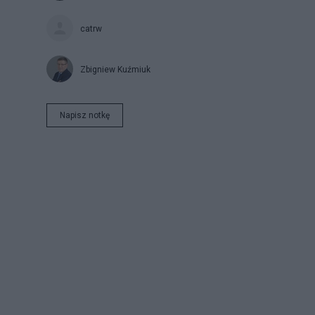
catrw
Zbigniew Kuźmiuk
Napisz notkę