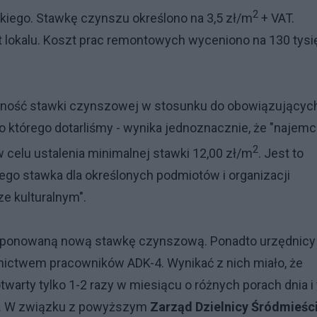
2
kiego. Stawkę czynszu określono na 3,5 zł/m
+ VAT.
 lokalu. Koszt prac remontowych wyceniono na 130 tysi
atność stawki czynszowej w stosunku do obowiązującyc
o którego dotarliśmy - wynika jednoznacznie, że "najemc
2
w celu ustalenia minimalnej stawki 12,00 zł/m
. Jest to
go stawka dla określonych podmiotów i organizacji
e kulturalnym".
aproponowaną nową stawkę czynszową. Ponadto urzędnicy
dnictwem pracowników ADK-4. Wynikać z nich miało, że
warty tylko 1-2 razy w miesiącu o różnych porach dnia i 
m. W związku z powyższym
Zarząd Dzielnicy Śródmieśc