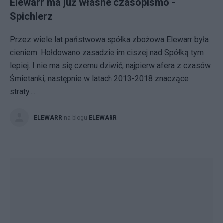
Elewarr ma już własne czasopismo -
Spichlerz
Przez wiele lat państwowa spółka zbożowa Elewarr była
cieniem. Hołdowano zasadzie im ciszej nad Spółką tym
lepiej. I nie ma się czemu dziwić, najpierw afera z czasów
Śmietanki, następnie w latach 2013-2018 znaczące
straty....
ELEWARR
na blogu
ELEWARR