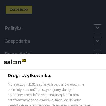
ZAŁÓŻ BLOG
Polityka
Gospodarka
Rozmaitości
Technologie
Drogi Użytkowniku,
Sport
My, naszych 1162 zaufanych partnerów oraz inne
podmioty z salon24.pl uzyskujemy dostęp i
Społeczeństwo
przechowujemy informacje na urządzeniu oraz
przetwarzamy dane osobowe, takie jak unikalne
Kultura
identyfikatory, standardowe informacje wysyłane przez