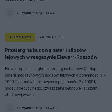
ELEWARR
na blogu
ELEWARR
ROZMAITOŚCI
29.05.2021, 15:13
Przetarg na budowę baterii silosów
lejowych w magazynie Elewarr-Rzeszów
Elewarr sp. z o.o. ogłosił przetarg na budowę (II etap)
baterii magazynowych silosów lejowych o pojemności 9 x
1000 T, silosów buforowych o pojemności 2x 1000T,
silosu spedycyjnego, czyszczalni bębnowej, suszarni
zbożowej wraz z...
ELEWARR
na blogu
ELEWARR