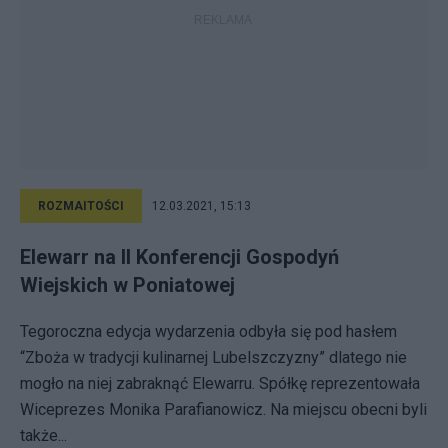
ROZMAITOŚCI
12.03.2021, 15:13
Elewarr na II Konferencji Gospodyń
Wiejskich w Poniatowej
Tegoroczna edycja wydarzenia odbyła się pod hasłem
“Zboża w tradycji kulinarnej Lubelszczyzny” dlatego nie
mogło na niej zabraknąć Elewarru. Spółkę reprezentowała
Wiceprezes Monika Parafianowicz. Na miejscu obecni byli
także...