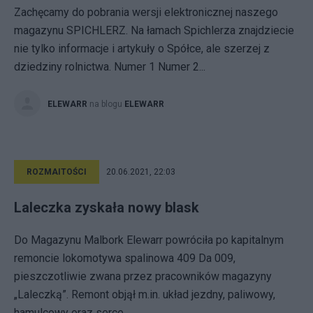
Zachęcamy do pobrania wersji elektronicznej naszego
magazynu SPICHLERZ. Na łamach Spichlerza znajdziecie
nie tylko informacje i artykuły o Spółce, ale szerzej z
dziedziny rolnictwa. Numer 1 Numer 2...
ELEWARR
na blogu
ELEWARR
ROZMAITOŚCI
20.06.2021, 22:03
Laleczka zyskała nowy blask
Do Magazynu Malbork Elewarr powróciła po kapitalnym
remoncie lokomotywa spalinowa 409 Da 009,
pieszczotliwie zwana przez pracowników magazyny
„Laleczką”. Remont objął m.in. układ jezdny, paliwowy,
hamulcowy oraz serce...