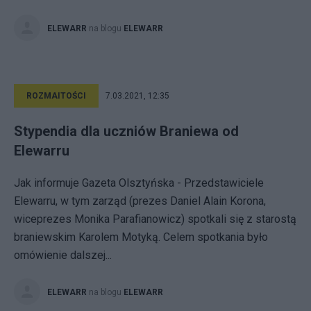
ELEWARR
na blogu
ELEWARR
ROZMAITOŚCI
7.03.2021, 12:35
Stypendia dla uczniów Braniewa od
Elewarru
Jak informuje Gazeta Olsztyńska - Przedstawiciele
Elewarru, w tym zarząd (prezes Daniel Alain Korona,
wiceprezes Monika Parafianowicz) spotkali się z starostą
braniewskim Karolem Motyką. Celem spotkania było
omówienie dalszej...
ELEWARR
na blogu
ELEWARR