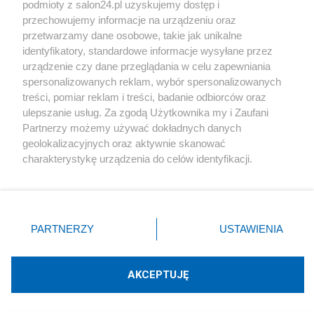
podmioty z salon24.pl uzyskujemy dostęp i
Społeczeństwo
przechowujemy informacje na urządzeniu oraz
przetwarzamy dane osobowe, takie jak unikalne
Kultura
identyfikatory, standardowe informacje wysyłane przez
urządzenie czy dane przeglądania w celu zapewniania
spersonalizowanych reklam, wybór spersonalizowanych
treści, pomiar reklam i treści, badanie odbiorców oraz
ulepszanie usług. Za zgodą Użytkownika my i Zaufani
X
Facebook
Instagram
Youtube
Partnerzy możemy używać dokładnych danych
geolokalizacyjnych oraz aktywnie skanować
charakterystykę urządzenia do celów identyfikacji.
Web Content Media sp. z o. o. © 2022
Ponieważ cenimy Twoją prywatność, prosimy o zgodę na
korzystanie z tych technologii poprzez kliknięcie
„Akceptuję”. Zgoda jest dobrowolna i zawsze możesz ją
Pomoc
O nas
Praca
Reklama
Kontakt
zmienić/wycofać klikając przycisk ustawień prywatności
PARTNERZY
USTAWIENIA
znajdujący się w lewym dolnym rogu strony
. Niektóre
rodzaje przetwarzania danych nie wymagają zgody
użytkownika, ale masz prawo sprzeciwić się takiemu
AKCEPTUJĘ
przetwarzaniu. Preferencje będą miały zastosowania tylko
Technologię dostarcza:
W3media.pl
na tej witrynie.