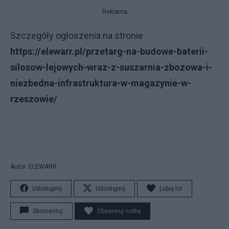
Reklama
Szczegóły ogłoszenia na stronie
https://elewarr.pl/przetarg-na-budowe-baterii-
silosow-lejowych-wraz-z-suszarnia-zbozowa-i-
niezbedna-infrastruktura-w-magazynie-w-
rzeszowie/
Autor: ELEWARR
Udostępnij
Udostępnij
Lubię to!
Skomentuj
Obserwuj notkę