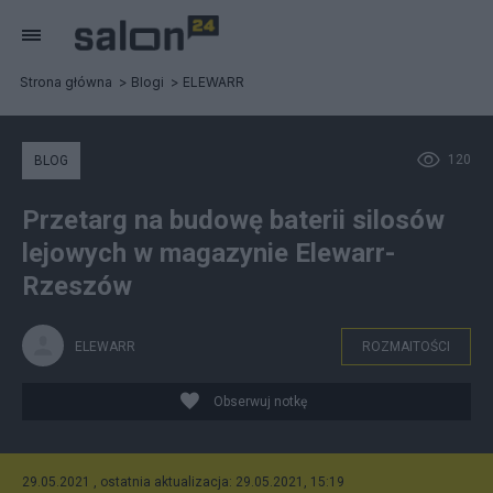
Strona główna
Blogi
ELEWARR
120
BLOG
Przetarg na budowę baterii silosów
lejowych w magazynie Elewarr-
Rzeszów
ELEWARR
ROZMAITOŚCI
Obserwuj notkę
29.05.2021 , ostatnia aktualizacja: 29.05.2021, 15:19