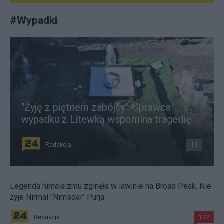
#
Wypadki
"Żyję z piętnem zabójcy". Sprawca
wypadku z Litewką wspomina tragedię
Redakcja
19
Legenda himalaizmu zginęła w lawinie na Broad Peak. Nie
żyje Nirmal "Nimsdai” Purja
Redakcja
132