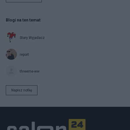
Blogi na ten temat
Stary Wyjadacz
report
threeme-ww
Napisz notkę