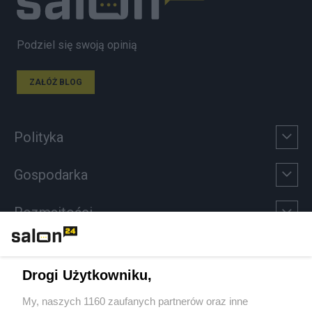
Podziel się swoją opinią
ZAŁÓŻ BLOG
Polityka
Gospodarka
Rozmaitości
Technologie
Drogi Użytkowniku,
Sport
My, naszych 1160 zaufanych partnerów oraz inne