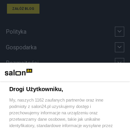
ZAŁÓŻ BLOG
Polityka
Gospodarka
Rozmaitości
Technologie
Drogi Użytkowniku,
Sport
My, naszych 1162 zaufanych partnerów oraz inne
podmioty z salon24.pl uzyskujemy dostęp i
Społeczeństwo
przechowujemy informacje na urządzeniu oraz
przetwarzamy dane osobowe, takie jak unikalne
Kultura
identyfikatory, standardowe informacje wysyłane przez