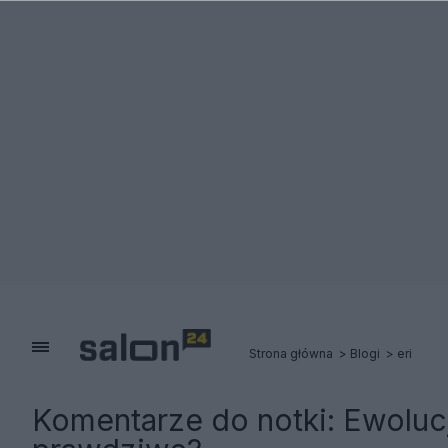
Strona główna
Blogi
eri
Komentarze do notki:
Ewolucj