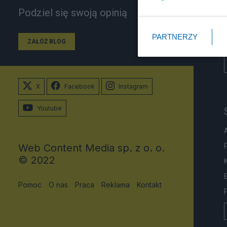
Podziel się swoją opinią
PARTNERZY
ZAŁÓŻ BLOG
X
Facebook
Instagram
Youtube
Web Content Media sp. z o. o.
© 2022
Pomoc
O nas
Praca
Reklama
Kontakt