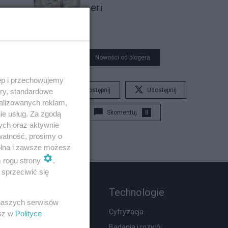
eri
Nowości od blogera
ęp i przechowujemy
Udostępnij
Udostępnij
ory, standardowe
alizowanych reklam,
Skomentuj
8
ie usług. Za zgodą
ych oraz aktywnie
watność, prosimy o
wolna i zawsze możesz
m rogu strony
.
sprzeciwić się
Rozmaitości
Technologie
 naszych serwisów
Wypadki
Cyfryzacja
esz w
Polityce
Moda i uroda
Badania i rozwój