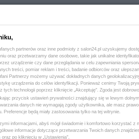
RÓĆ DO NOTKI
niku,
fanych partnerów oraz inne podmioty z salon24.pl uzyskujemy dost
niu oraz przetwarzamy dane osobowe, takie jak unikalne identyfikat
przez urządzenie czy dane przeglądania w celu zapewniania sperson
ych treści, pomiar reklam i treści, badanie odbiorców oraz ulepszan
fani Partnerzy możemy używać dokładnych danych geolokalizacyjn
tykę urządzenia do celów identyfikacji. Ponieważ cenimy Twoją pry
z tych technologii poprzez kliknięcie „Akceptuję”. Zgoda jest dobro
ikając przycisk ustawień prywatności znajdujący się w lewym dolny
etwarzania danych nie wymagają zgody użytkownika, ale masz prawo 
. Preferencje będą miały zastosowania tylko na tej witrynie.
Polityka
Gospodarka
szymi informacjami, abyś mógł świadomie i komfortowo korzystać z
PiS
Biznes
gółowe informacje dotyczące przetwarzania Twoich danych znajdzi
s
oraz po kliknięciu w „Ustawienia”.
Rząd
Pieniądze