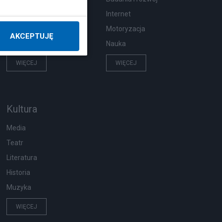
Hobby
Internet
Pogoda
Motoryzacja
AKCEPTUJĘ
Zwierzęta
Nauka
WIĘCEJ
WIĘCEJ
Kultura
Media
Teatr
Literatura
Historia
Muzyka
WIĘCEJ