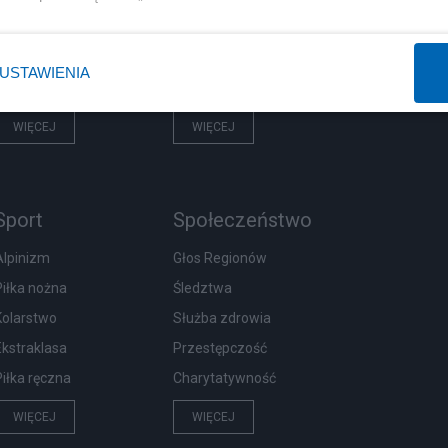
Prezydent
Centralny Port Komunikacyjny
NATO
Inwestycje
USTAWIENIA
KO
Podatki
WIĘCEJ
WIĘCEJ
Sport
Społeczeństwo
Alpinizm
Głos Regionów
Piłka nożna
Śledztwa
Kolarstwo
Służba zdrowia
Ekstraklasa
Przestępczość
Piłka ręczna
Charytatywność
WIĘCEJ
WIĘCEJ