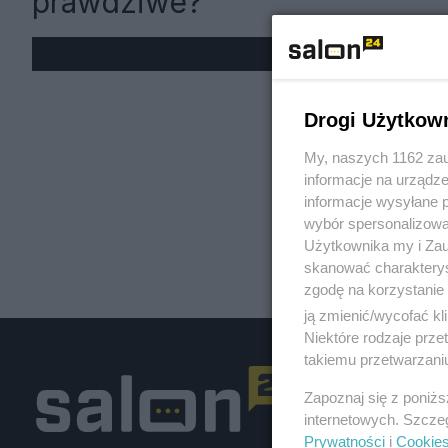
prawdziwe?
« W
Drogi Użytkow
My, naszych 1162 zau
informacje na urządze
informacje wysyłane 
wybór spersonalizowan
Użytkownika my i Zau
skanować charakterys
zgodę na korzystanie 
ją zmienić/wycofać kl
Niektóre rodzaje prz
takiemu przetwarzaniu
Zapoznaj się z poniż
internetowych. Szcze
Prywatności
i
Cookie