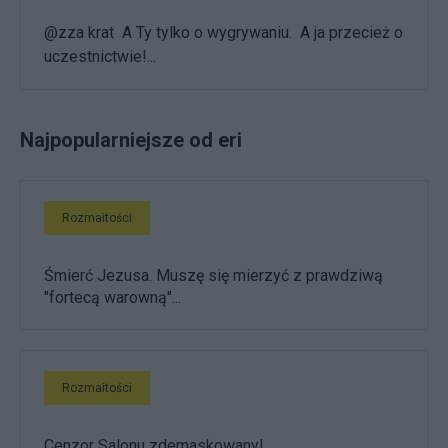
@zza krat A Ty tylko o wygrywaniu. A ja przecież o
uczestnictwie!...
Najpopularniejsze od eri
Rozmaitości
Śmierć Jezusa. Muszę się mierzyć z prawdziwą
"fortecą warowną"...
Rozmaitości
Cenzor Salonu zdemaskowany!