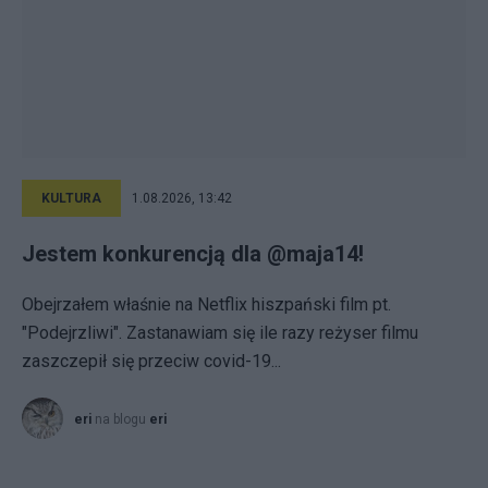
KULTURA
1.08.2026, 13:42
Jestem konkurencją dla @maja14!
Obejrzałem właśnie na Netflix hiszpański film pt.
"Podejrzliwi". Zastanawiam się ile razy reżyser filmu
zaszczepił się przeciw covid-19...
eri
na blogu
eri