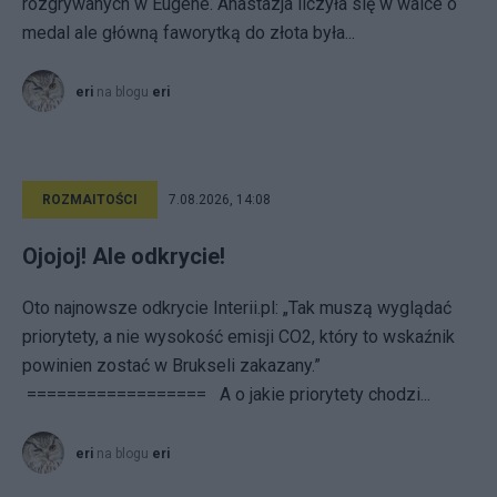
rozgrywanych w Eugene. Anastazja liczyła się w walce o
medal ale główną faworytką do złota była...
eri
na blogu
eri
ROZMAITOŚCI
7.08.2026, 14:08
Ojojoj! Ale odkrycie!
Oto najnowsze odkrycie Interii.pl: „Tak muszą wyglądać
priorytety, a nie wysokość emisji CO2, który to wskaźnik
powinien zostać w Brukseli zakazany.”
================== A o jakie priorytety chodzi...
eri
na blogu
eri