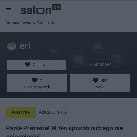
Strona główna
Blogi
eri
eri
Obserwuj
WIADOMOŚĆ
7
452
Obserwujących
Notki
POLITYKA
9.08.2026, 14:55
Panie Prezesie! W ten sposób niczego nie
osiągniecie!