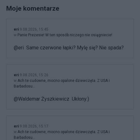
Moje komentarze
eri
9.08.2026, 15:45
w
Panie Prezesie! W ten sposób niczego nie osiągniecie!
@eri Same czerwone łapki? Mylę się? Nie spada?
eri
9.08.2026, 15:26
w
Ach te cudowne, mocno opalone dziewczęta. Z USA i
Barbadosu…
@Waldemar Żyszkiewicz Ukłony:)
eri
9.08.2026, 15:17
w
Ach te cudowne, mocno opalone dziewczęta. Z USA i
Barbadosu…