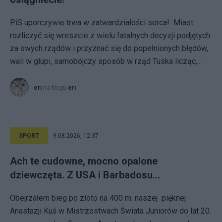
PiS uporczywie trwa w zatwardziałości serca! Miast
rozliczyć się wreszcie z wielu fatalnych decyzji podjętych
za swych rządów i przyznać się do popełnionych błędów,
wali w głupi, samobójczy sposób w rząd Tuska licząc,...
eri
na blogu
eri
SPORT
9.08.2026, 12:37
Ach te cudowne, mocno opalone
dziewczęta. Z USA i Barbadosu…
Obejrzałem bieg po złoto na 400 m. naszej pięknej
Anastazji Kuś w Mistrzostwach Świata Juniorów do lat 20.