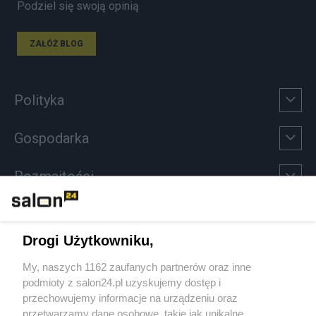
Podziel się swoją opinią
ZAŁÓŻ BLOG
Polityka
Gospodarka
Rozmaitości
Technologie
Drogi Użytkowniku,
Sport
My, naszych 1162 zaufanych partnerów oraz inne
podmioty z salon24.pl uzyskujemy dostęp i
Społeczeństwo
przechowujemy informacje na urządzeniu oraz
przetwarzamy dane osobowe, takie jak unikalne