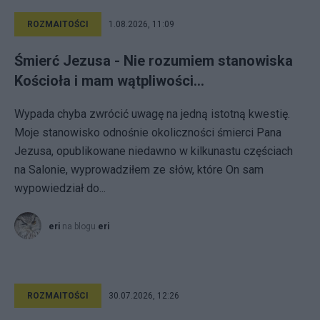
ROZMAITOŚCI
1.08.2026, 11:09
Śmierć Jezusa - Nie rozumiem stanowiska
Kościoła i mam wątpliwości...
Wypada chyba zwrócić uwagę na jedną istotną kwestię.
Moje stanowisko odnośnie okoliczności śmierci Pana
Jezusa, opublikowane niedawno w kilkunastu częściach
na Salonie, wyprowadziłem ze słów, które On sam
wypowiedział do...
eri
na blogu
eri
ROZMAITOŚCI
30.07.2026, 12:26