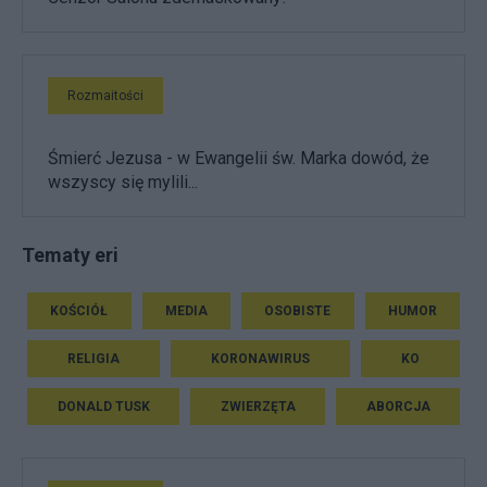
Rozmaitości
Śmierć Jezusa - w Ewangelii św. Marka dowód, że
wszyscy się mylili...
Tematy eri
KOŚCIÓŁ
MEDIA
OSOBISTE
HUMOR
RELIGIA
KORONAWIRUS
KO
DONALD TUSK
ZWIERZĘTA
ABORCJA