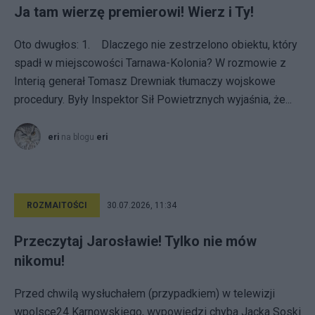
Ja tam wierzę premierowi! Wierz i Ty!
Oto dwugłos: 1. Dlaczego nie zestrzelono obiektu, który
spadł w miejscowości Tarnawa-Kolonia? W rozmowie z
Interią generał Tomasz Drewniak tłumaczy wojskowe
procedury. Były Inspektor Sił Powietrznych wyjaśnia, że...
eri
na blogu
eri
ROZMAITOŚCI
30.07.2026, 11:34
Przeczytaj Jarosławie! Tylko nie mów
nikomu!
Przed chwilą wysłuchałem (przypadkiem) w telewizji
wpolsce24 Karnowskiego, wypowiedzi chyba Jacka Soski