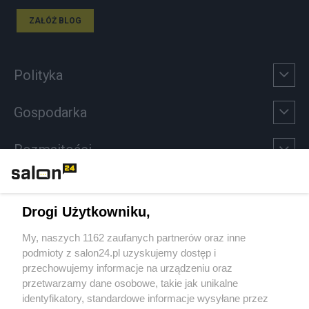
ZAŁÓŻ BLOG
Polityka
Gospodarka
Rozmaitości
Technologie
Drogi Użytkowniku,
Sport
My, naszych 1162 zaufanych partnerów oraz inne
podmioty z salon24.pl uzyskujemy dostęp i
Społeczeństwo
przechowujemy informacje na urządzeniu oraz
przetwarzamy dane osobowe, takie jak unikalne
Kultura
identyfikatory, standardowe informacje wysyłane przez