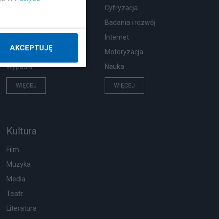
Zdrowie
Cyfryzacja
Podróże
Badania i rozwój
Pogoda
Internet
AKCEPTUJĘ
Ekologia
Motoryzacja
Wypadki
Nauka
WIĘCEJ
WIĘCEJ
Kultura
Film
Muzyka
Media
Teatr
Literatura