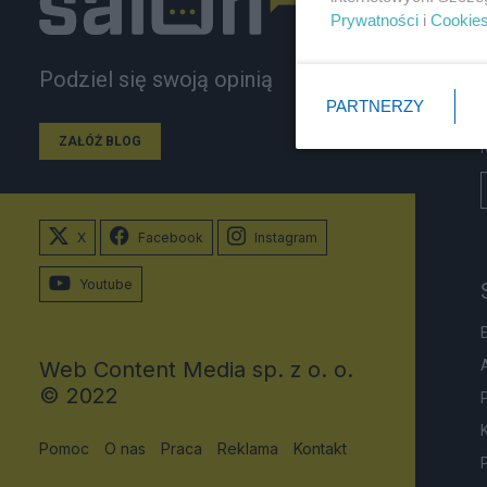
Prywatności
i
Cookie
Podziel się swoją opinią
PARTNERZY
ZAŁÓŻ BLOG
X
Facebook
Instagram
Youtube
Web Content Media sp. z o. o.
© 2022
Pomoc
O nas
Praca
Reklama
Kontakt