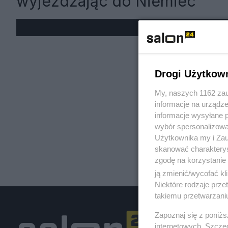
wyjeżdżając do Niemiec
« W
Drogi Użytkow
My, naszych 1162 zau
informacje na urządze
informacje wysyłane 
wybór spersonalizowan
Użytkownika my i Zau
skanować charakterys
zgodę na korzystanie 
ją zmienić/wycofać kl
Niektóre rodzaje prz
takiemu przetwarzaniu
Zapoznaj się z poniż
internetowych. Szcze