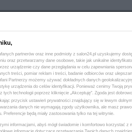
RÓĆ DO NOTKI
niku,
fanych partnerów oraz inne podmioty z salon24.pl uzyskujemy dost
niu oraz przetwarzamy dane osobowe, takie jak unikalne identyfikat
przez urządzenie czy dane przeglądania w celu zapewniania sperson
ych treści, pomiar reklam i treści, badanie odbiorców oraz ulepszan
fani Partnerzy możemy używać dokładnych danych geolokalizacyjn
tykę urządzenia do celów identyfikacji. Ponieważ cenimy Twoją pry
z tych technologii poprzez kliknięcie „Akceptuję”. Zgoda jest dobro
ikając przycisk ustawień prywatności znajdujący się w lewym dolny
etwarzania danych nie wymagają zgody użytkownika, ale masz prawo 
. Preferencje będą miały zastosowania tylko na tej witrynie.
szymi informacjami, abyś mógł świadomie i komfortowo korzystać z
Polityka
Gospodarka
gółowe informacje dotyczące przetwarzania Twoich danych znajdzi