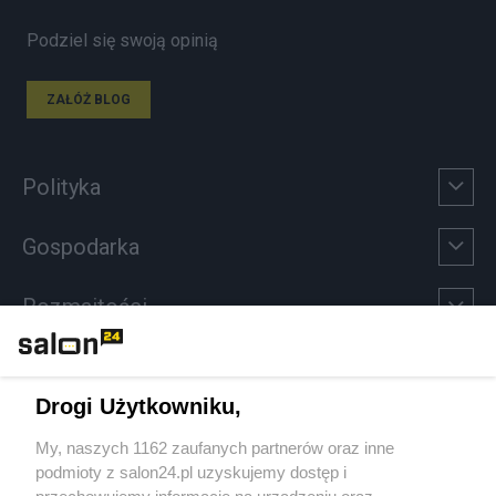
Podziel się swoją opinią
ZAŁÓŻ BLOG
Polityka
Gospodarka
Rozmaitości
Technologie
Drogi Użytkowniku,
Sport
My, naszych 1162 zaufanych partnerów oraz inne
podmioty z salon24.pl uzyskujemy dostęp i
Społeczeństwo