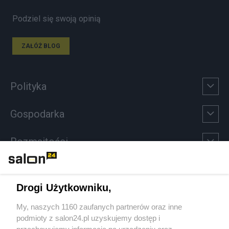
Podziel się swoją opinią
ZAŁÓŻ BLOG
Polityka
Gospodarka
Rozmaitości
Technologie
Drogi Użytkowniku,
Sport
My, naszych 1160 zaufanych partnerów oraz inne
podmioty z salon24.pl uzyskujemy dostęp i
Społeczeństwo