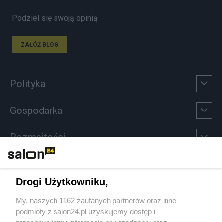
Podziel się swoją opinią
ZAŁÓŻ BLOG
Polityka
Gospodarka
Rozmaitości
Technologie
Drogi Użytkowniku,
Sport
My, naszych 1162 zaufanych partnerów oraz inne
podmioty z salon24.pl uzyskujemy dostęp i
Społeczeństwo