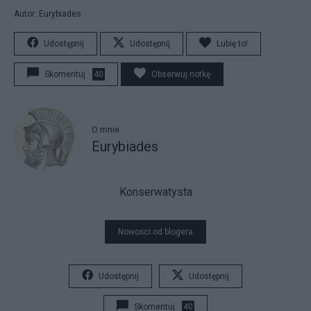
Autor: Eurybiades
Udostępnij
Udostępnij
Lubię to!
Skomentuj
40
Obserwuj notkę
O mnie
Eurybiades
Konserwatysta
Nowości od blogera
Udostępnij
Udostępnij
Skomentuj
40