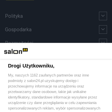
Polityka
Gospodarka
Rozmaitości
Technologie
Drogi Użytkowniku,
Sport
My, naszych 1162 zaufanych partnerów oraz inne
podmioty z salon24.pl uzyskujemy dostęp i
Społeczeństwo
przechowujemy informacje na urządzeniu oraz
przetwarzamy dane osobowe, takie jak unikalne
Kultura
identyfikatory, standardowe informacje wysyłane przez
urządzenie czy dane przeglądania w celu zapewniania
spersonalizowanych reklam, wybór spersonalizowanych