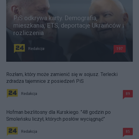
PiS odkrywa karty. Demografia,
mieszkania, ETS, deportacje Ukraińców i
rozliczenia
Redakcja
197
Rozłam, który może zamienić się w sojusz. Terlecki
zdradza tajemnice z posiedzeń PiS
Redakcja
89
Hofman bezlitosny dla Kurskiego. "48 godzin po
Smoleńsku liczył, których posłów wyciągnąć"
Redakcja
85