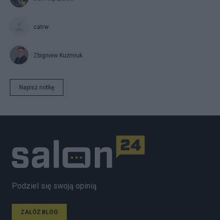
catrw
Zbigniew Kuźmiuk
Napisz notkę
Podziel się swoją opinią
ZAŁÓŻ BLOG