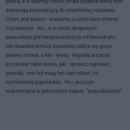
prawą, a w dawnej Polsce próba podania lewej była
zniewagą prowadzącą do śmiertelnej rozprawy.
Czym jest prawo - wiadomo, a czym lewy interes
czy lewizna - też. A w ruchu drogowym:
prawoskręt jest bezpieczniejszy od lewoskrętu.
Dla okazania komuś szacunku sadza się go po
prawej stronie, a nie - lewej. Wypada jeszcze
przywołać takie słowa, jak: sprawić, naprawić,
prawda; one też mają ten sam rdzeń, co
wymienione poprzednio. No i jeszcze -
wspomniana w pierwszym zdaniu "prawidłowość".