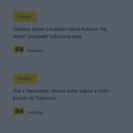
Polityka
Karaoke, basen z kulkami i tańce hulańce. Tak
resort "przepalał" publiczną kasę
Redakcja
Polityka
Rok z Nawrockim. Głośne weta, sojusz z USA i
powrót do Trójmorza
Redakcja