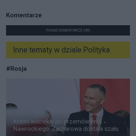
Komentarze
POKAŻ KOMENTARZE (40)
Inne tematy w dziale
Polityka
#
Rosja
Kreml wściekły po przemówieniu
Nawrockiego. Zacharowa dostała szału