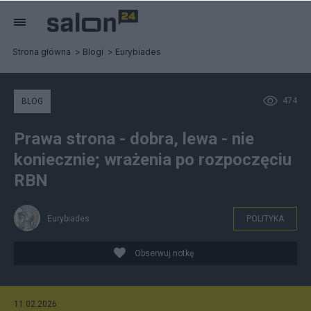
Strona główna
Blogi
Eurybiades
474
BLOG
Prawa strona - dobra, lewa - nie
koniecznie; wrażenia po rozpoczęciu
RBN
Eurybiades
POLITYKA
Obserwuj notkę
11.02.2026