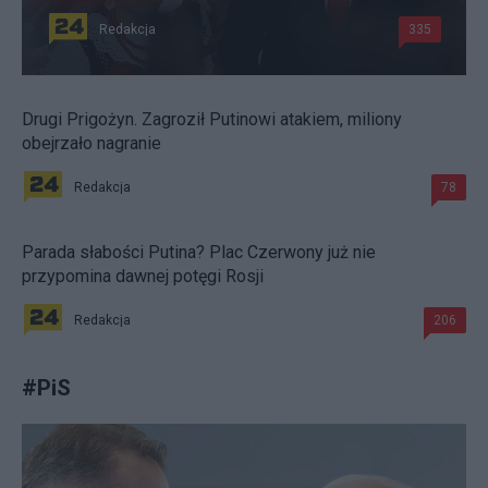
Redakcja
335
Drugi Prigożyn. Zagroził Putinowi atakiem, miliony
obejrzało nagranie
Redakcja
78
Parada słabości Putina? Plac Czerwony już nie
przypomina dawnej potęgi Rosji
Redakcja
206
#
PiS