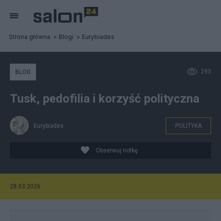
Strona główna
Blogi
Eurybiades
293
BLOG
Tusk, pedofilia i korzyść polityczna
Eurybiades
POLITYKA
Obserwuj notkę
28.03.2026