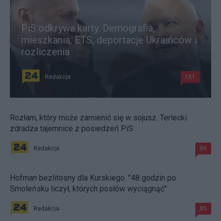
PiS odkrywa karty. Demografia,
mieszkania, ETS, deportacje Ukraińców i
rozliczenia
Redakcja
151
Rozłam, który może zamienić się w sojusz. Terlecki
zdradza tajemnice z posiedzeń PiS
Redakcja
89
Hofman bezlitosny dla Kurskiego. "48 godzin po
Smoleńsku liczył, których posłów wyciągnąć"
Redakcja
85