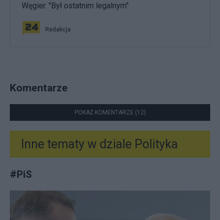
Węgier. "Był ostatnim legalnym"
Redakcja
Komentarze
POKAŻ KOMENTARZE (12)
Inne tematy w dziale
Polityka
#
PiS