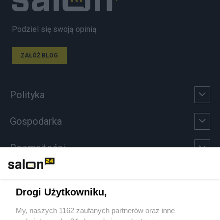
Podziel się swoją opinią
ZAŁÓŻ BLOG
Polityka
Gospodarka
Rozmaitości
Technologie
Drogi Użytkowniku,
Sport
My, naszych 1162 zaufanych partnerów oraz inne