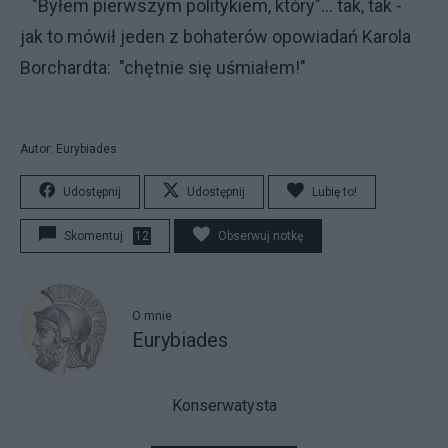
"Byłem pierwszym politykiem, który"... tak, tak -
jak to mówił jeden z bohaterów opowiadań Karola
Borchardta: "chętnie się uśmiałem!"
Autor: Eurybiades
Udostępnij
Udostępnij
Lubię to!
Skomentuj
12
Obserwuj notkę
O mnie
Eurybiades
Konserwatysta