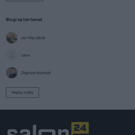
Blogi na ten temat
Jan Filip Libicki
catrw
Zbigniew Kuźmiuk
Napisz notkę