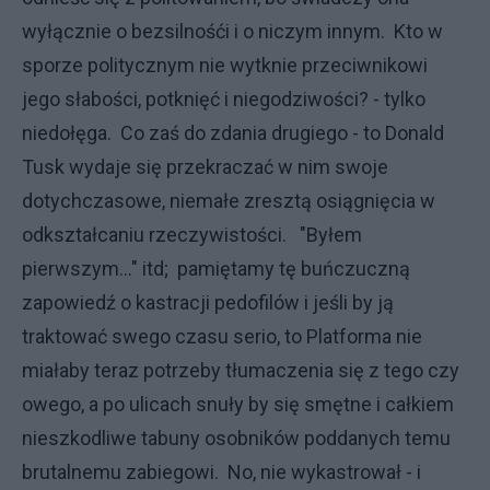
wyłącznie o bezsilnośći i o niczym innym. Kto w
sporze politycznym nie wytknie przeciwnikowi
jego słabości, potknięć i niegodziwości? - tylko
niedołęga. Co zaś do zdania drugiego - to Donald
Tusk wydaje się przekraczać w nim swoje
dotychczasowe, niemałe zresztą osiągnięcia w
odkształcaniu rzeczywistości. "Byłem
pierwszym..." itd; pamiętamy tę buńczuczną
zapowiedź o kastracji pedofilów i jeśli by ją
traktować swego czasu serio, to Platforma nie
miałaby teraz potrzeby tłumaczenia się z tego czy
owego, a po ulicach snuły by się smętne i całkiem
nieszkodliwe tabuny osobników poddanych temu
brutalnemu zabiegowi. No, nie wykastrował - i