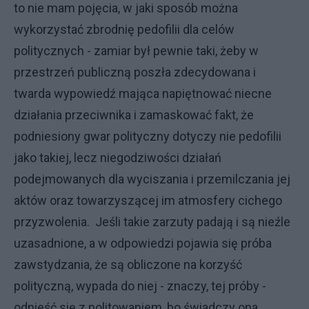
to nie mam pojęcia, w jaki sposób można
wykorzystać zbrodnię pedofilii dla celów
politycznych - zamiar był pewnie taki, żeby w
przestrzeń publiczną poszła zdecydowana i
twarda wypowiedź mająca napiętnować niecne
działania przeciwnika i zamaskować fakt, że
podniesiony gwar polityczny dotyczy nie pedofilii
jako takiej, lecz niegodziwości działań
podejmowanych dla wyciszania i przemilczania jej
aktów oraz towarzyszącej im atmosfery cichego
przyzwolenia. Jeśli takie zarzuty padają i są nieźle
uzasadnione, a w odpowiedzi pojawia się próba
zawstydzania, że są obliczone na korzyść
polityczną, wypada do niej - znaczy, tej próby -
odnieść się z politowaniem, bo świadczy ona