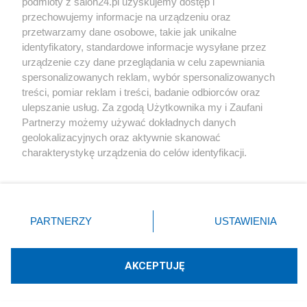
podmioty z salon24.pl uzyskujemy dostęp i
Społeczeństwo
przechowujemy informacje na urządzeniu oraz
przetwarzamy dane osobowe, takie jak unikalne
Kultura
identyfikatory, standardowe informacje wysyłane przez
urządzenie czy dane przeglądania w celu zapewniania
spersonalizowanych reklam, wybór spersonalizowanych
treści, pomiar reklam i treści, badanie odbiorców oraz
ulepszanie usług. Za zgodą Użytkownika my i Zaufani
X
Facebook
Instagram
Youtube
Partnerzy możemy używać dokładnych danych
geolokalizacyjnych oraz aktywnie skanować
charakterystykę urządzenia do celów identyfikacji.
Web Content Media sp. z o. o. © 2022
Ponieważ cenimy Twoją prywatność, prosimy o zgodę na
korzystanie z tych technologii poprzez kliknięcie
„Akceptuję”. Zgoda jest dobrowolna i zawsze możesz ją
Pomoc
O nas
Praca
Reklama
Kontakt
zmienić/wycofać klikając przycisk ustawień prywatności
PARTNERZY
USTAWIENIA
znajdujący się w lewym dolnym rogu strony
. Niektóre
rodzaje przetwarzania danych nie wymagają zgody
użytkownika, ale masz prawo sprzeciwić się takiemu
AKCEPTUJĘ
przetwarzaniu. Preferencje będą miały zastosowania tylko
Technologię dostarcza:
W3media.pl
na tej witrynie.