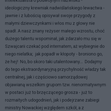
intelektualista o podwójnym nazwisku -
ideologiczny krewniak nadwiślańskiego lewactwa -
jawnie i z lubością opisywał swoje przygody z
małymi dziewczynkami i włos mu z głowy nie
spadł. A nasz znany reżyser małego wzrostu, choć
dużego talentu wspominał, jak zdarzało mu się w
Szwajcarii czekać pod internatem, aż wybiegnie do
niego nielatka; jak popadł w kłopoty - broniono go,
że hej! No, bo skoro taki utalentowany... Dodajmy
do tego ekstraordynaryjną przychylność władzy tak
centralnej, jak i częściowo samorządowej
objawianą wszelkim grupom tzw. nienormatywnym
w postaci już to brzęczącego grosza - już to
rozmaitych udogodnień, jak i podejrzane zabiegi
ministry Nowackiej względem szkół, a z