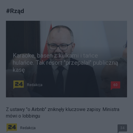
#
Rząd
Karaoke, basen z kulkami i tańce
hulańce. Tak resort "przepalał" publiczną
kasę
Redakcja
60
Z ustawy "o Airbnb" zniknęły kluczowe zapisy. Ministra
mówi o lobbingu
Redakcja
34