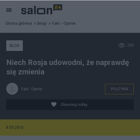
Strona główna
Blogi
Fakt - Opinie
230
BLOG
Niech Rosja udowodni, że naprawdę
się zmienia
Fakt - Opinie
POLITYKA
Obserwuj notkę
8.05.2010