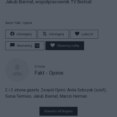
Jakub Biernat, współpracownik TV Biełsat
Autor: Fakt - Opinie
Udostępnij
Udostępnij
Lubię to!
Skomentuj
16
Obserwuj notkę
O mnie
Fakt - Opinie
2 i 3 strona gazety. Zespół Opinii: Anita Sobczak (szef),
Sonia Termion, Jakub Biernat, Marcin Herman
Nowości od blogera