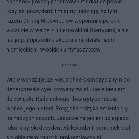
obecność pokażą państwowe media i co powie
rosyjski prezydent. I miejmy nadzieję, że tym
razem Dmitrij Miedwiediew wspomni o polskim
wkładzie w walce z hitlerowskimi Niemcami, a nie
jak jego poprzednik skupi się na działaniach
niemieckich i włoskich antyfaszystów.
Reklama
Wiele wskazuje, że Rosja chce skończyć z tym co
denerwowało cywilizowany świat
- uwielbieniem
do Związku Radzieckiego i bezkrytycznością
wobec jego historii. Rosyjska polityka zmienia się
na naszych oczach. Jeszcze na jesieni ubiegłego
roku rosyjski dysydent Aleksander Podrabinek stał
się obiektem nagonki prokremlowskiej