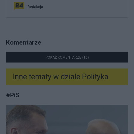
Redakcja
Komentarze
POKAŻ KOMENTARZE (16)
Inne tematy w dziale
Polityka
#
PiS