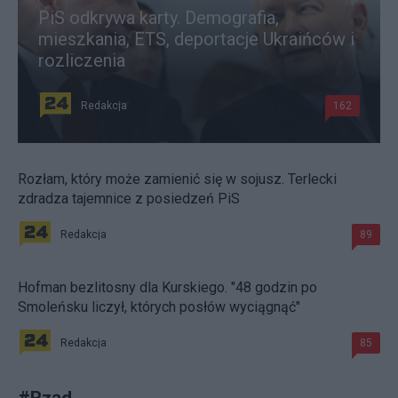
PiS odkrywa karty. Demografia,
mieszkania, ETS, deportacje Ukraińców i
rozliczenia
Redakcja
162
Rozłam, który może zamienić się w sojusz. Terlecki
zdradza tajemnice z posiedzeń PiS
Redakcja
89
Hofman bezlitosny dla Kurskiego. "48 godzin po
Smoleńsku liczył, których posłów wyciągnąć"
Redakcja
85
#
Rząd