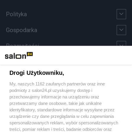
Polityka
Gospodarka
Rozmaitości
Technologie
Drogi Użytkowniku,
Sport
My, naszych 1162 zaufanych partnerów oraz inne
podmioty z salon24.pl uzyskujemy dostęp i
Społeczeństwo
przechowujemy informacje na urządzeniu oraz
przetwarzamy dane osobowe, takie jak unikalne
Kultura
identyfikatory, standardowe informacje wysyłane przez
urządzenie czy dane przeglądania w celu zapewniania
spersonalizowanych reklam, wybór spersonalizowanych
treści, pomiar reklam i treści, badanie odbiorców oraz