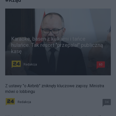
Karaoke, basen z kulkami i tańce
hulańce. Tak resort "przepalał" publiczną
kasę
Redakcja
60
Z ustawy "o Airbnb" zniknęły kluczowe zapisy. Ministra
mówi o lobbingu
Redakcja
34