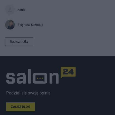
catrw
Zbigniew Kuźmiuk
Napisz notkę
Podziel się swoją opinią
ZAŁÓŻ BLOG