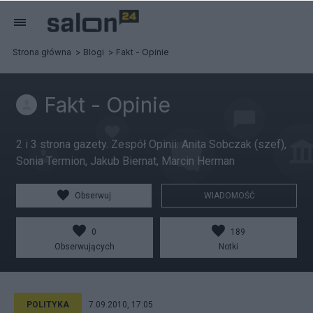
Strona główna
Blogi
Fakt - Opinie
Fakt - Opinie
2 i 3 strona gazety. Zespół Opinii: Anita Sobczak (szef),
Sonia Termion, Jakub Biernat, Marcin Herman
Obserwuj
WIADOMOŚĆ
0
189
Obserwujących
Notki
POLITYKA
7.09.2010, 17:05