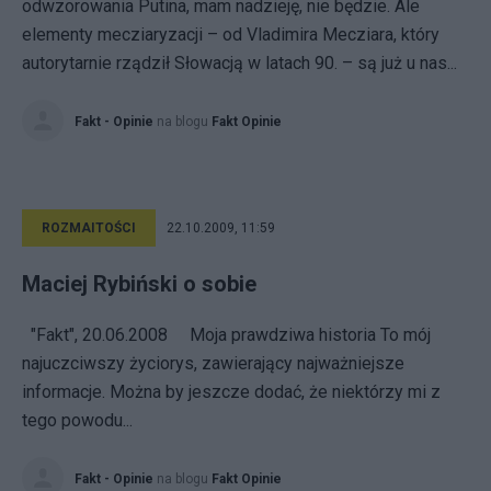
odwzorowania Putina, mam nadzieję, nie będzie. Ale
elementy mecziaryzacji – od Vladimira Mecziara, który
autorytarnie rządził Słowacją w latach 90. – są już u nas...
Fakt - Opinie
na blogu
Fakt Opinie
ROZMAITOŚCI
22.10.2009, 11:59
Maciej Rybiński o sobie
"Fakt", 20.06.2008 Moja prawdziwa historia To mój
najuczciwszy życiorys, zawierający najważniejsze
informacje. Można by jeszcze dodać, że niektórzy mi z
tego powodu...
Fakt - Opinie
na blogu
Fakt Opinie