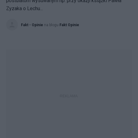
postulatom wysuwanym np. przy okazji książki Pawła
Zyzaka o Lechu...
Fakt - Opinie
na blogu
Fakt Opinie