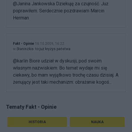
@Janina Jankowska Dziekuję za czujność. Już
poprawiłem. Serdecznie pozdrawiam Marcin
Herman
Fakt - Opinie
16.10.2009, 16:22
w
Staniszkis: to już kryzys państwa
@karlin Biore udział w dyskusji, pod swoim
własnym nazwiskiem. Bo temat wydaje mi się
ciekawy, bo mam wyjątkowo trochę czasu dzisiaj. A
żenujący jest taki mechanizm: obrażanie kogoś...
Tematy Fakt - Opinie
HISTORIA
NAUKA