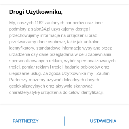
Technologie
Drogi Użytkowniku,
Sport
My, naszych 1162 zaufanych partnerów oraz inne
podmioty z salon24.pl uzyskujemy dostęp i
Społeczeństwo
przechowujemy informacje na urządzeniu oraz
przetwarzamy dane osobowe, takie jak unikalne
Kultura
identyfikatory, standardowe informacje wysyłane przez
urządzenie czy dane przeglądania w celu zapewniania
spersonalizowanych reklam, wybór spersonalizowanych
treści, pomiar reklam i treści, badanie odbiorców oraz
ulepszanie usług. Za zgodą Użytkownika my i Zaufani
X
Facebook
Instagram
Youtube
Partnerzy możemy używać dokładnych danych
geolokalizacyjnych oraz aktywnie skanować
charakterystykę urządzenia do celów identyfikacji.
Web Content Media sp. z o. o. © 2022
Ponieważ cenimy Twoją prywatność, prosimy o zgodę na
korzystanie z tych technologii poprzez kliknięcie
„Akceptuję”. Zgoda jest dobrowolna i zawsze możesz ją
Pomoc
O nas
Praca
Reklama
Kontakt
zmienić/wycofać klikając przycisk ustawień prywatności
PARTNERZY
USTAWIENIA
znajdujący się w lewym dolnym rogu strony
. Niektóre