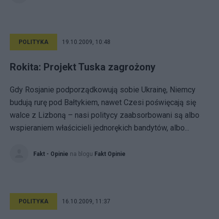
POLITYKA
19.10.2009, 10:48
Rokita: Projekt Tuska zagrożony
Gdy Rosjanie podporządkowują sobie Ukrainę, Niemcy
budują rurę pod Bałtykiem, nawet Czesi poświęcają się
walce z Lizboną – nasi politycy zaabsorbowani są albo
wspieraniem właścicieli jednorękich bandytów, albo...
Fakt - Opinie
na blogu
Fakt Opinie
POLITYKA
16.10.2009, 11:37