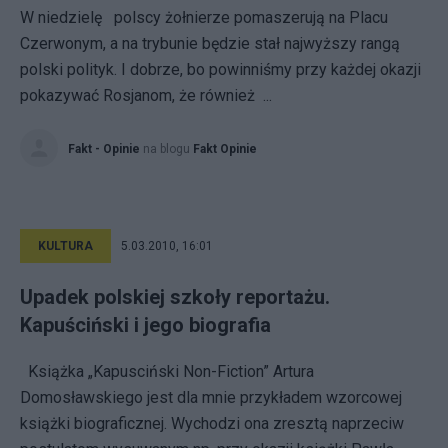
W niedzielę polscy żołnierze pomaszerują na Placu
Czerwonym, a na trybunie będzie stał najwyższy rangą
polski polityk. I dobrze, bo powinniśmy przy każdej okazji
pokazywać Rosjanom, że również ...
Fakt - Opinie
na blogu
Fakt Opinie
KULTURA
5.03.2010, 16:01
Upadek polskiej szkoły reportażu.
Kapuściński i jego biografia
Książka „Kapusciński Non-Fiction” Artura
Domosławskiego jest dla mnie przykładem wzorcowej
książki biograficznej. Wychodzi ona zresztą naprzeciw