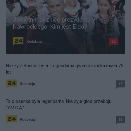
Uświetnił rocznicę prezydentury
Nawrockiego. Kim jest Eldo?
Redakcja
82
Nie żyje Bonnie Tyler. Legendarna gwiazda rocka miała 75
lat
Redakcja
15
Ta piosenka była legendarna. Nie żyje głos przeboju
"Y.M.C.A."
Redakcja
11