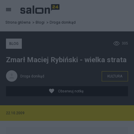
Strona główna
Blogi
Droga donikąd
305
BLOG
Zmarł Maciej Rybiński - wielka strata
Droga donikąd
KULTURA
Obserwuj notkę
22.10.2009