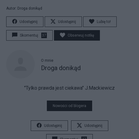
Autor: Droga donikąd
Udostępnij
Udostępnij
Lubię to!
Skomentuj
37
Obserwuj notkę
O mnie
Droga donikąd
"Tylko prawda jest ciekawa" J.Mackiewicz
Nowości od blogera
Udostępnij
Udostępnij