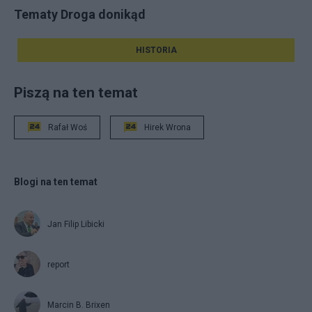
Tematy Droga donikąd
HISTORIA
Piszą na ten temat
Rafał Woś
Hirek Wrona
Blogi na ten temat
Jan Filip Libicki
report
Marcin B. Brixen