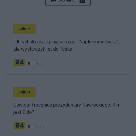
Skomentuj
37
Kultura
Olbrychski skarży się na rząd. "Napluł mi w twarz",
ale wystarczył list do Tuska
Redakcja
Kultura
Uświetnił rocznicę prezydentury Nawrockiego. Kim
jest Eldo?
Redakcja