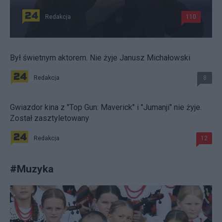
Redakcja
110
Był świetnym aktorem. Nie żyje Janusz Michałowski
Redakcja
8
Gwiazdor kina z "Top Gun: Maverick" i "Jumanji" nie żyje.
Został zasztyletowany
Redakcja
12
#
Muzyka