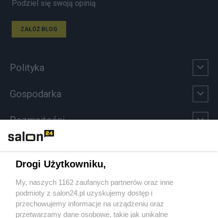
Podziel się swoją opinią
ZAŁÓŻ BLOG
Polityka
Gospodarka
Rozmaitości
Technologie
Drogi Użytkowniku,
Sport
My, naszych 1162 zaufanych partnerów oraz inne
podmioty z salon24.pl uzyskujemy dostęp i
Społeczeństwo
przechowujemy informacje na urządzeniu oraz
przetwarzamy dane osobowe, takie jak unikalne