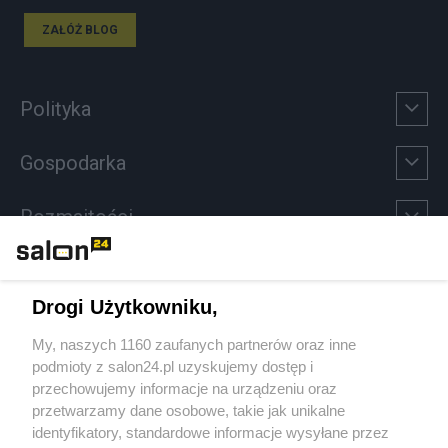
ZAŁÓŻ BLOG
Polityka
Gospodarka
Rozmaitości
Technologie
Drogi Użytkowniku,
Sport
My, naszych 1160 zaufanych partnerów oraz inne
podmioty z salon24.pl uzyskujemy dostęp i
Społeczeństwo
przechowujemy informacje na urządzeniu oraz
przetwarzamy dane osobowe, takie jak unikalne
Kultura
identyfikatory, standardowe informacje wysyłane przez